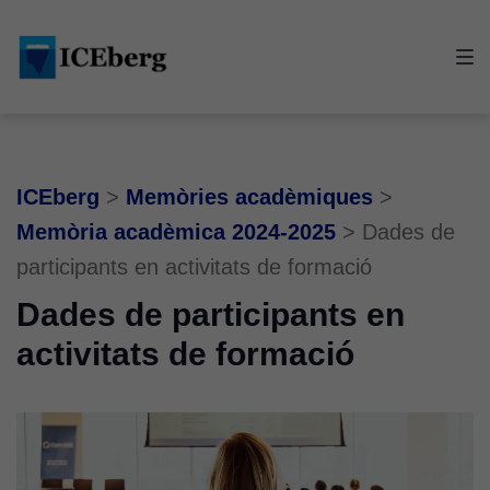
Skip
Skip
Skip
to
to
to
main
content
footer
navigation
ICEberg
>
Memòries acadèmiques
>
Memòria acadèmica 2024-2025
>
Dades de
participants en activitats de formació
Dades de participants en
activitats de formació