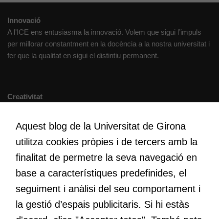
Innovació
A l’ICE ens entusiasma la innovació. Volem que sigui l’impuls
per millorar constantment en la docència a la nostra universitat i
fer que la qualitat en sigui el distintiu permanent.
Creativitat
Volem crear espais de reflexió i de debat, espais on qüestionar-
nos el que estem fent, atrevir-nos a pensar noves i millors
Aquest blog de la Universitat de Girona
maneres de fer-ho i generar plegats idees innovadores.
utilitza cookies pròpies i de tercers amb la
finalitat de permetre la seva navegació en
base a característiques predefinides, el
Educació
Com deia Josep Pallach, l’educació és una palanca per a la
seguiment i anàlisi del seu comportament i
transformació. Volem contribuir a millorar-la impulsant
la gestió d’espais publicitaris. Si hi estàs
metodologies docents actives i ambients d’aprenentatge