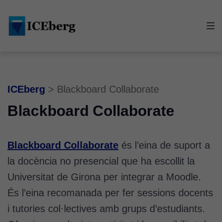
Skip
Skip
Skip
to
to
to
main
content
footer
navigation
ICEberg
>
Blackboard Collaborate
Blackboard Collaborate
Blackboard Collaborate
és l’eina de suport a
la docència no presencial que ha escollit la
Universitat de Girona per integrar a Moodle.
És l’eina recomanada per fer sessions docents
i tutories col·lectives amb grups d’estudiants.