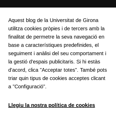
Creativitat
Volem crear espais de reflexió i de debat, espais on qüestionar-
Aquest blog de la Universitat de Girona
nos el que estem fent, atrevir-nos a pensar noves i millors
utilitza cookies pròpies i de tercers amb la
maneres de fer-ho i generar plegats idees innovadores.
finalitat de permetre la seva navegació en
base a característiques predefinides, el
Educació
seguiment i anàlisi del seu comportament i
Com deia Josep Pallach, l’educació és una palanca per a la
la gestió d’espais publicitaris. Si hi estàs
Cookies
transformació. Volem contribuir a millorar-la impulsant
tècniques
d'acord, clica "Acceptar totes". També pots
metodologies docents actives i ambients d’aprenentatge
Aquestes
dinàmics.
triar quin tipus de cookies acceptes clicant
cookies no
a "Configuració".
són
opcionals.
Són
Subscriu-te al butlletí
necessàries
Llegiu la nostra política de cookies
perquè el