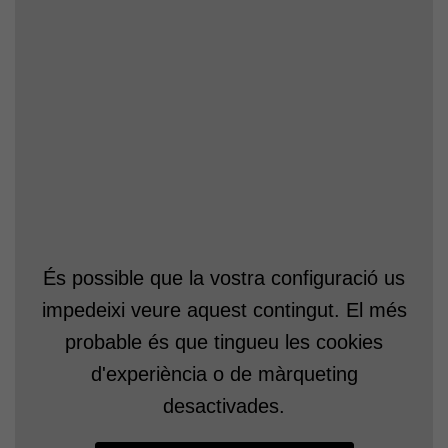
Aquest enregistrament està subjecte a una
llicència de
Reconeixement-NoComercial-
És possible que la vostra configuració us
SenseObraDerivada 4.0 Internacional de
impedeixi veure aquest contingut. El més
Creative Commons
probable és que tingueu les cookies
d'experiència o de màrqueting
desactivades.
Resum de la intervenció