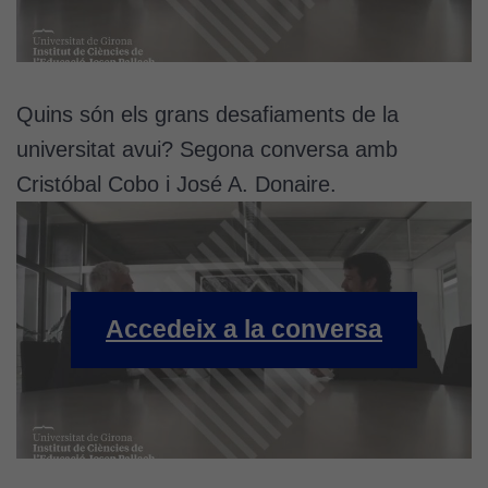
Utilitzem
cookies de
Google
Analytics
per tal que
Quins són els grans desafiaments de la
puguem
universitat avui? Segona conversa amb
millorar la
funcionalitat
Cristóbal Cobo i José A. Donaire.
i l'estructura
del lloc
web, en
funció de
com aquest
Accedeix a la conversa
lloc web
s'utilitzi.
Cookies
d'experiència
Per tal que el