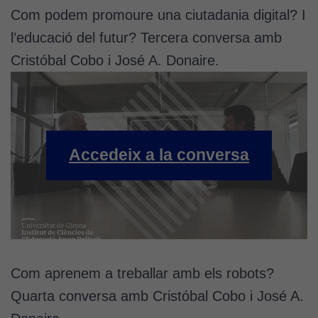
Com podem promoure una ciutadania digital? I
nostre lloc web
tingui el millor
l’educació del futur? Tercera conversa amb
rendiment
Cristóbal Cobo i José A. Donaire.
possible durant
la vostra visita.
Si rebutgeu
aquestes
cookies,
algunes
Accedeix a la conversa
funcionalitats
desapareixeran
del lloc web.
Cookies de
màrqueting
Com aprenem a treballar amb els robots?
Per a oferir
continguts
Quarta conversa amb Cristóbal Cobo i José A.
publicitaris