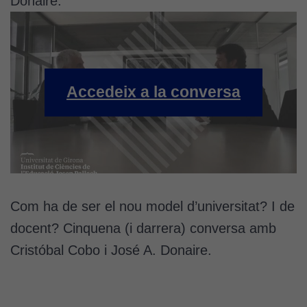
Donaire.
relacionats
amb els
interessos de
l'usuari, bé
directament,
bé per mitjà
Accedeix a la conversa
de tercers
(“adservers”).
Compartir els
vostres
interessos i
comportament
mentre
Com ha de ser el nou model d’universitat? I de
navegueu,
docent? Cinquena (i darrera) conversa amb
permet més
contingut i
Cristóbal Cobo i José A. Donaire.
ofertes
personalitzats.
Necessàries