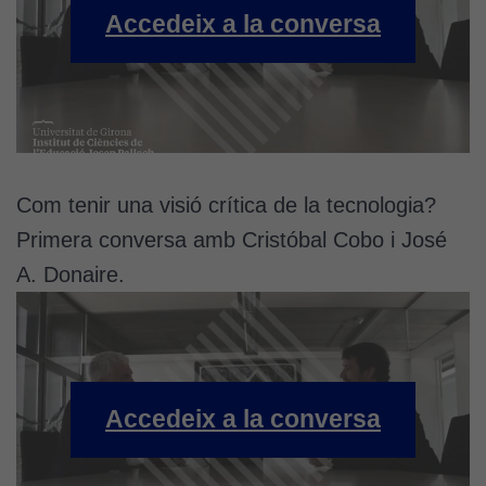
Accedeix a la conversa
Cookies
tècniques
Aquestes
cookies no
Com tenir una visió crítica de la tecnologia?
són
Primera conversa amb Cristóbal Cobo i José
opcionals.
Són
A. Donaire.
necessàries
perquè el
lloc web
funcioni.
Accedeix a la conversa
Cookies
d'anàlisi