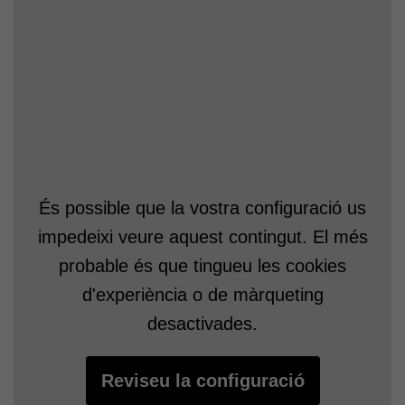
reconèixer el coneixement, tant dins com fora
de l’aula.
Re-pensar el
aprendizaje en la era
de la hiper-
És possible que la vostra configuració us
impedeixi veure aquest contingut. El més
complejidad y el
probable és que tingueu les cookies
d'experiència o de màrqueting
positivismo digital
desactivades.
Reviseu la configuració