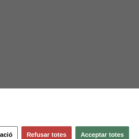
Subscriu-te al butlletí
ació és
ció.
pulsant
Configura les cookies
ació
Refusar totes
Acceptar totes
 ambients