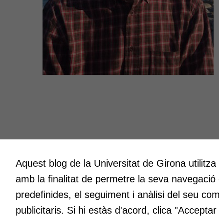
Aquest blog de la Universitat de Girona utilitza
Innovació
Creativit
amb la finalitat de permetre la seva navegació
A l’ICE ens entusiasma la innovació.
Volem cre
Volem que sigui l’impuls per millorar
espais o
predefinides, el seguiment i anàlisi del seu co
constantment en la docència a la nostra
fent, atr
publicitaris. Si hi estàs d'acord, clica "Accepta
universitat i fer que la qualitat en sigui el
maneres d