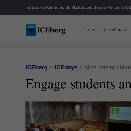
Skip
Skip
Skip
Institut de Ciències de l’Educació Josep Pallach (ICE
to
to
to
main
content
footer
Universitat en línia
navigation
ICEberg
>
ICEdays
>
Alice Keeler i Ma
Engage students an