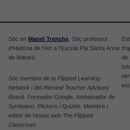
Sóc en
Manel Trenchs
. Sóc professor
Est
d’Història de l’Art a l’Escola Pia Santa Anna
d’a
de Mataró.
de 
tot
ser
Sóc membre de la
Flipped Learning
est
Network
i del
Remind Teacher Advisory
Board
. Formador Google. Ambaixador de
Symbaloo, Plickers i Quizlet. Membre i
editor de l’espai web
The Flipped
Cookies
Classroom
.
tècniques