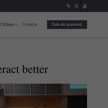
Bluesky
Instagram
Youtube
ICEdays
Contacte
Sala de gravació
ract better