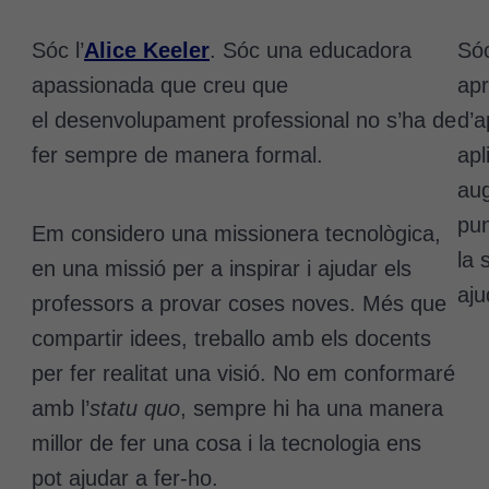
Sóc l’
Alice Keeler
. Sóc una educadora
Sóc
apassionada que creu que
ap
el desenvolupament professional no s’ha de
d’a
fer sempre de manera formal.
apl
aug
pun
Em considero una missionera tecnològica,
la 
en una missió per a inspirar i ajudar els
aju
professors a provar coses noves. Més que
compartir idees, treballo amb els docents
per fer realitat una visió. No em conformaré
amb l’
statu quo
, sempre hi ha una manera
millor de fer una cosa i la tecnologia ens
pot ajudar a fer-ho.