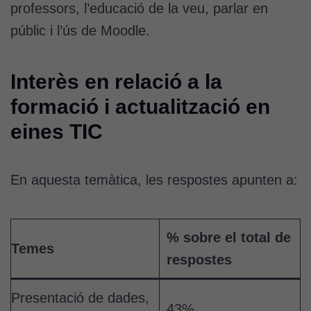
tècniques
professors, l’educació de la veu, parlar en
Aquestes
públic i l’ús de Moodle.
cookies no
són
opcionals.
Interès en relació a la
Són
necessàries
formació i actualització en
perquè el
eines TIC
lloc web
funcioni.
En aquesta temàtica, les respostes apunten a:
Cookies
d'anàlisi
Utilitzem
% sobre el total de
cookies de
Temes
respostes
Google
Analytics
per tal que
Presentació de dades,
43%
puguem