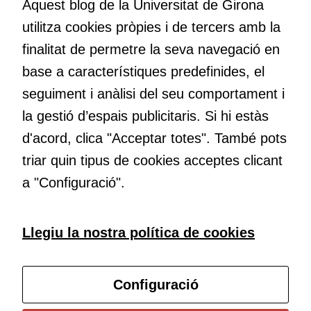
Aquest blog de la Universitat de Girona
nos el que estem fent, atrevir-nos a pensar noves i millors
utilitza cookies pròpies i de tercers amb la
maneres de fer-ho i generar plegats idees innovadores.
finalitat de permetre la seva navegació en
base a característiques predefinides, el
Educació
seguiment i anàlisi del seu comportament i
Com deia Josep Pallach, l’educació és una palanca per a la
la gestió d’espais publicitaris. Si hi estàs
transformació. Volem contribuir a millorar-la impulsant
d'acord, clica "Acceptar totes". També pots
metodologies docents actives i ambients d’aprenentatge
dinàmics.
triar quin tipus de cookies acceptes clicant
a "Configuració".
Subscriu-te al butlletí
Llegiu la nostra política de cookies
Configura les cookies
Configuració