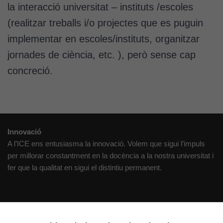
la interacció universitat – instituts /escoles
(realitzar treballs i/o projectes que es puguin
implementar en escoles/instituts, organitzar
jornades de ciència, etc. ), però sense cap
concreció.
Innovació
A l’ICE ens entusiasma la innovació. Volem que sigui l’impuls
per millorar constantment en la docència a la nostra universitat i
fer que la qualitat en sigui el distintiu permanent.
Creativitat
Volem crear espais de reflexió i de debat, espais on qüestionar-