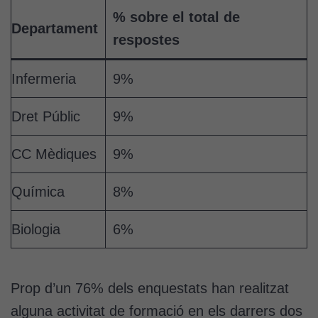
% sobre el total de
Departament
respostes
Infermeria
9%
Dret Públic
9%
CC Mèdiques
9%
Química
8%
Biologia
6%
Prop d’un 76% dels enquestats han realitzat
alguna activitat de formació en els darrers dos