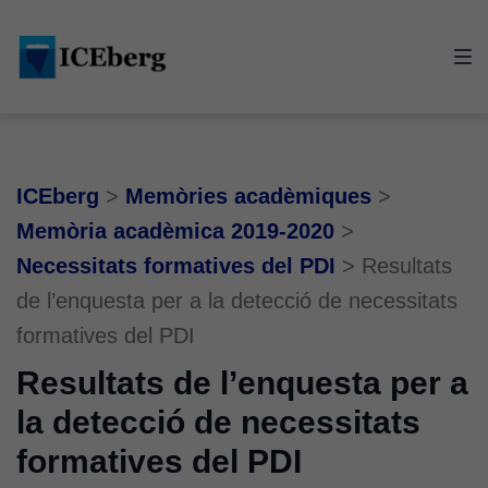
Skip
Skip
Skip
to
to
to
main
content
footer
navigation
ICEberg
>
Memòries acadèmiques
>
Memòria acadèmica 2019-2020
>
Necessitats formatives del PDI
>
Resultats
de l’enquesta per a la detecció de necessitats
formatives del PDI
Resultats de l’enquesta per a
la detecció de necessitats
formatives del PDI