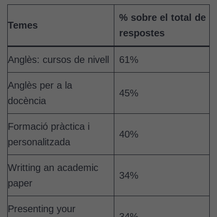
bé per mitjà
de tercers
% sobre el total de
(“adservers”).
Temes
respostes
Compartir els
vostres
interessos i
Anglès: cursos de nivell
61%
comportament
mentre
Anglès per a la
navegueu,
45%
docència
permet més
contingut i
ofertes
Formació pràctica i
40%
personalitzats.
personalitzada
Necessàries
per a
Writting an academic
continguts
34%
incrustats com
paper
YouTube,
Genially, etc...
Presenting your
34%