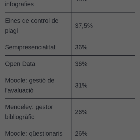
infografies
millorar la
funcionalitat
Eines de control de
i l'estructura
37,5%
del lloc
plagi
web, en
funció de
Semipresencialitat
36%
com aquest
lloc web
Open Data
36%
s'utilitzi.
Moodle: gestió de
31%
Cookies
l’avaluació
d'experiència
Per tal que el
Mendeley: gestor
nostre lloc web
26%
tingui el millor
bibliogràfic
rendiment
possible durant
Moodle: qüestionaris
26%
la vostra visita.