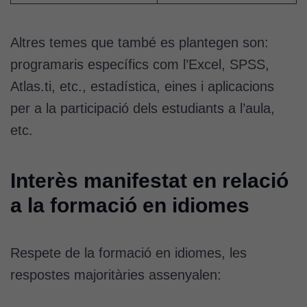
Si rebutgeu
aquestes
cookies,
Altres temes que també es plantegen son:
algunes
programaris específics com l’Excel, SPSS,
funcionalitats
Atlas.ti, etc., estadística, eines i aplicacions
desapareixeran
del lloc web.
per a la participació dels estudiants a l’aula,
etc.
Cookies de
màrqueting
Interès manifestat en relació
Per a oferir
continguts
a la formació en idiomes
publicitaris
relacionats
amb els
Respete de la formació en idiomes, les
interessos de
respostes majoritàries assenyalen:
l'usuari, bé
directament,