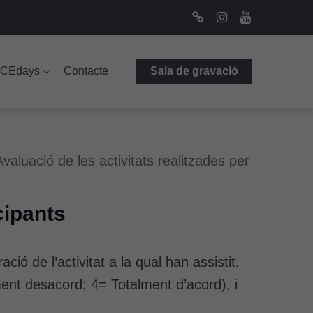
Bluesky
Instagram
Youtube
ICEdays
Contacte
Sala de gravació
Avaluació de les activitats realitzades per
cipants
ció de l’activitat a la qual han assistit.
ent desacord; 4= Totalment d’acord), i