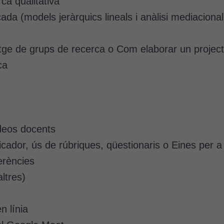
ca qualitativa
da (models jeràrquics lineals i anàlisi mediacional
ratge de grups de recerca o Com elaborar un projec
ca
Cookies
tècniques
Aquestes
cookies no
són
opcionals.
ídeos docents
Són
icador, ús de rúbriques, qüestionaris o Eines per a 
necessàries
perquè el
erències
lloc web
altres)
funcioni.
n línia
Cookies