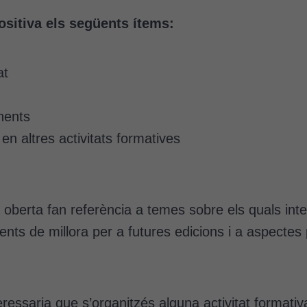
sitiva els següents ítems:
at
nents
 en altres activitats formatives
oberta fan referència a temes sobre els quals inte
ts de millora per a futures edicions i a aspectes p
ressaria que s’organitzés alguna activitat formati