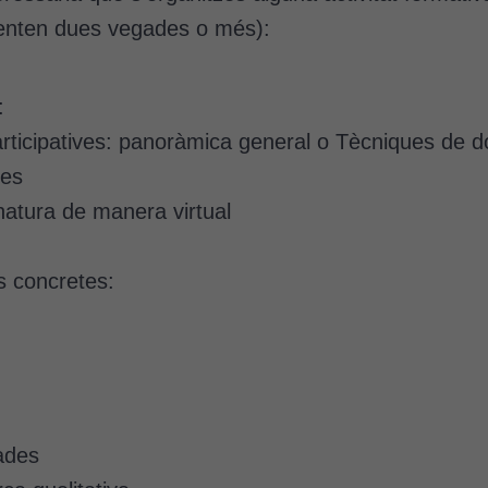
menten dues vegades o més):
:
articipatives: panoràmica general o Tècniques de d
ies
natura de manera virtual
s concretes:
:
dades