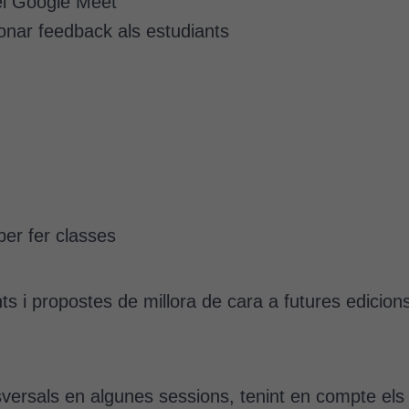
el Google Meet
d'anàlisi
Utilitzem
onar feedback als estudiants
cookies de
Google
Analytics
per tal que
puguem
millorar la
funcionalitat
i l'estructura
del lloc
per fer classes
web, en
funció de
com aquest
s i propostes de millora de cara a futures edicions 
lloc web
s'utilitzi.
Cookies
ersals en algunes sessions, tenint en compte els