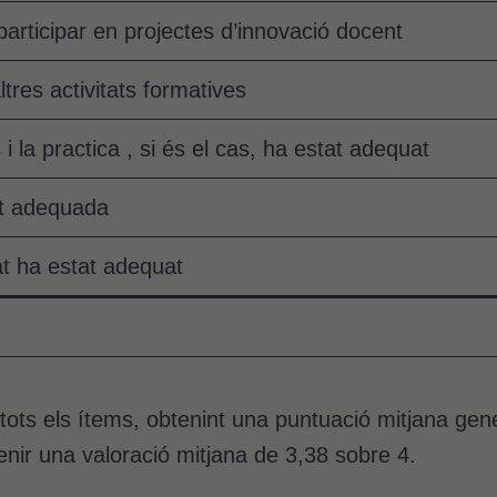
participar en projectes d’innovació docent
ltres activitats formatives
 i la practica , si és el cas, ha estat adequat
at adequada
tat ha estat adequat
n tots els ítems, obtenint una puntuació mitjana ge
enir una valoració mitjana de 3,38 sobre 4.