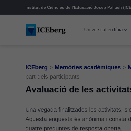
Skip
Skip
Skip
Institut de Ciències de l’Educació Josep Pallach (ICE
to
to
to
main
content
footer
Universitat en línia
navigation
ICEberg
>
Memòries acadèmiques
>
M
part dels participants
Avaluació de les activitat
Una vegada finalitzades les activitats, s’e
Aquesta enquesta és anònima i consta de
quatre preguntes de resposta oberta.