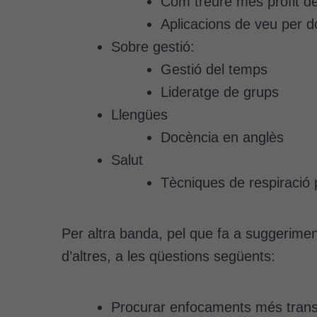
Com treure més profit d
Aplicacions de veu per d
Sobre gestió:
Gestió del temps
Lideratge de grups
Llengües
Docència en anglès
Salut
Tècniques de respiració 
Per altra banda, pel que fa a suggeriment
d’altres, a les qüestions següents:
Procurar enfocaments més transv