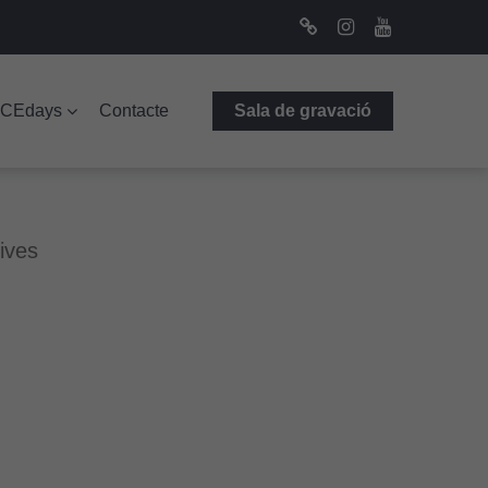
Bluesky
Instagram
Youtube
ICEdays
Contacte
Sala de gravació
tives