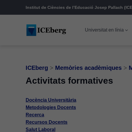
Skip
Skip
Skip
Institut de Ciències de l’Educació Josep Pallach (ICE
to
to
to
main
content
footer
Universitat en línia
navigation
ICEberg
>
Memòries acadèmiques
>
M
Activitats formatives
Docència Universitària
Metodologies Docents
Recerca
Recursos Docents
Salut Laboral