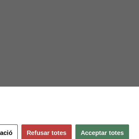
Subscriu-te al butlletí
ació és
ció.
pulsant
Configura les cookies
ació
Refusar totes
Acceptar totes
 ambients