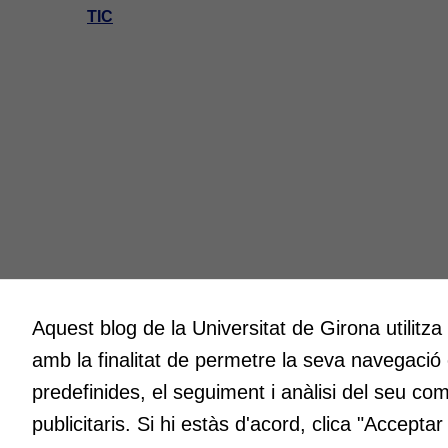
TIC
Aquest blog de la Universitat de Girona utilitza
Innovació
Creativit
amb la finalitat de permetre la seva navegació
A l’ICE ens entusiasma la innovació.
Volem cre
Volem que sigui l’impuls per millorar
espais o
predefinides, el seguiment i anàlisi del seu co
constantment en la docència a la nostra
fent, atr
publicitaris. Si hi estàs d'acord, clica "Accepta
universitat i fer que la qualitat en sigui el
maneres d