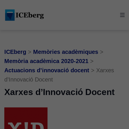
Skip
Skip
Skip
to
to
to
main
content
footer
navigation
ICEberg
>
Memòries acadèmiques
>
Memòria acadèmica 2020-2021
>
Actuacions d’innovació docent
>
Xarxes
d’Innovació Docent
Xarxes d’Innovació Docent