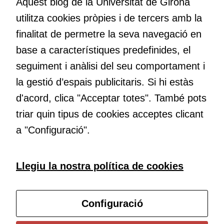
bé per mitjà
Aquest blog de la Universitat de Girona
nos el que estem fent, atrevir-nos a pensar noves i millors
de tercers
utilitza cookies pròpies i de tercers amb la
maneres de fer-ho i generar plegats idees innovadores.
(“adservers”).
finalitat de permetre la seva navegació en
Compartir els
vostres
base a característiques predefinides, el
interessos i
Educació
seguiment i anàlisi del seu comportament i
comportament
Com deia Josep Pallach, l’educació és una palanca per a la
la gestió d’espais publicitaris. Si hi estàs
mentre
transformació. Volem contribuir a millorar-la impulsant
navegueu,
d'acord, clica "Acceptar totes". També pots
metodologies docents actives i ambients d’aprenentatge
permet més
dinàmics.
triar quin tipus de cookies acceptes clicant
contingut i
ofertes
a "Configuració".
personalitzats.
Necessàries
per a
Subscriu-te al butlletí
Llegiu la nostra política de cookies
continguts
incrustats com
Configura les cookies
YouTube,
Configuració
Genially, etc...