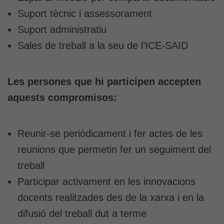
millorar la
Suport tècnic i assessorament
funcionalitat
Suport administratiu
i l'estructura
del lloc
Sales de treball a la seu de l’ICE-SAID
web, en
funció de
com aquest
Les persones que hi participen accepten
lloc web
aquests compromisos:
s'utilitzi.
Reunir-se periòdicament i fer actes de les
Cookies
d'experiència
reunions que permetin fer un seguiment del
Per tal que el
treball
nostre lloc web
Participar activament en les innovacions
tingui el millor
rendiment
docents realitzades des de la xarxa i en la
possible durant
difusió del treball dut a terme
la vostra visita.