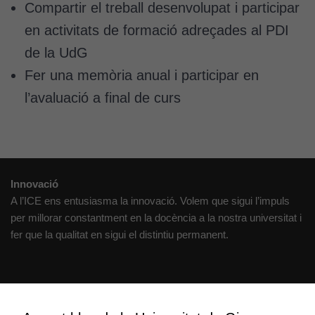
Compartir el treball desenvolupat i participar
Si rebutgeu
aquestes
en activitats de formació adreçades al PDI
cookies,
de la UdG
algunes
funcionalitats
Fer una memòria anual i participar en
desapareixeran
l’avaluació a final de curs
del lloc web.
Cookies de
màrqueting
Innovació
Per a oferir
A l’ICE ens entusiasma la innovació. Volem que sigui l’impuls
continguts
per millorar constantment en la docència a la nostra universitat i
publicitaris
fer que la qualitat en sigui el distintiu permanent.
relacionats
amb els
interessos de
l'usuari, bé
Creativitat
directament,
Volem crear espais de reflexió i de debat, espais on qüestionar-