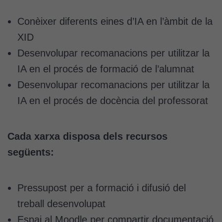
tècniques
Aquestes
Conèixer diferents eines d’IA en l’àmbit de la
cookies no
són
XID
opcionals.
Desenvolupar recomanacions per utilitzar la
Són
IA en el procés de formació de l’alumnat
necessàries
perquè el
Desenvolupar recomanacions per utilitzar la
lloc web
IA en el procés de docència del professorat
funcioni.
Cada xarxa disposa dels recursos
Cookies
d'anàlisi
següents:
Utilitzem
cookies de
Google
Pressupost per a formació i difusió del
Analytics
treball desenvolupat
per tal que
Espai al Moodle per compartir documentació
puguem