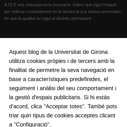
A l’ICE ens entusiasma la innovació. Volem que sigui l’impuls
per millorar constantment en la docència a la nostra universitat i
fer que la qualitat en sigui el distintiu permanent.
Creativitat
Volem crear espais de reflexió i de debat, espais on qüestionar-
Aquest blog de la Universitat de Girona
nos el que estem fent, atrevir-nos a pensar noves i millors
utilitza cookies pròpies i de tercers amb la
maneres de fer-ho i generar plegats idees innovadores.
finalitat de permetre la seva navegació en
base a característiques predefinides, el
Educació
seguiment i anàlisi del seu comportament i
Com deia Josep Pallach, l’educació és una palanca per a la
la gestió d’espais publicitaris. Si hi estàs
transformació. Volem contribuir a millorar-la impulsant
d'acord, clica "Acceptar totes". També pots
metodologies docents actives i ambients d’aprenentatge
dinàmics.
triar quin tipus de cookies acceptes clicant
a "Configuració".