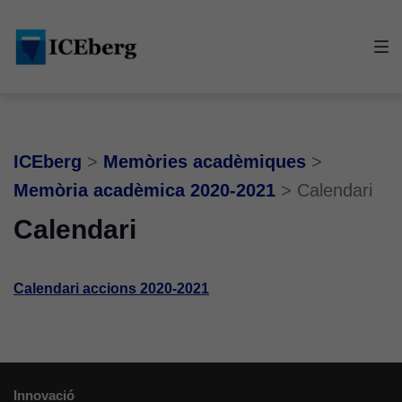
Skip
Skip
Skip
to
to
to
main
content
footer
navigation
ICEberg
>
Memòries acadèmiques
>
Memòria acadèmica 2020-2021
>
Calendari
Calendari
Calendari accions 2020-2021
Innovació