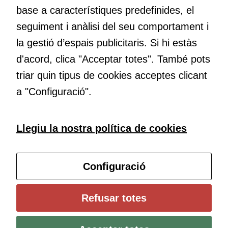
base a característiques predefinides, el
Educació
Com deia Josep Pallach, l’educació és una palanca per a la
seguiment i anàlisi del seu comportament i
transformació. Volem contribuir a millorar-la impulsant
la gestió d’espais publicitaris. Si hi estàs
metodologies docents actives i ambients d’aprenentatge
d'acord, clica "Acceptar totes". També pots
dinàmics.
triar quin tipus de cookies acceptes clicant
a "Configuració".
Subscriu-te al butlletí
Llegiu la nostra política de cookies
Configura les cookies
Configuració
Cookies
Universitat de Girona
Refusar totes
tècniques
Institut de Ciències de l’Educació Josep Pallach (ICE)
Política de cookies
Avís legal i protecció de dades
Contacte
Aquestes