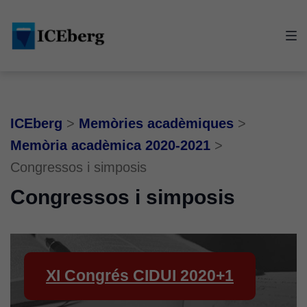
Skip
Skip
Skip
to
to
to
main
content
footer
navigation
ICEberg
>
Memòries acadèmiques
>
Memòria acadèmica 2020-2021
>
Congressos i simposis
Congressos i simposis
XI Congrés CIDUI 2020+1