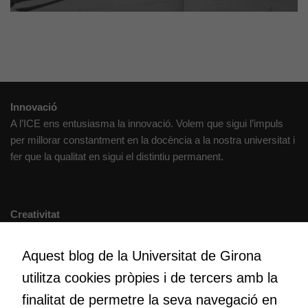
Innovació
A l’ICE ens entusiasma la innovació. Volem que sigui l’impuls
per millorar constantment en la docència a la nostra universitat i
fer que la qualitat en sigui el distintiu permanent.
Creativitat
Volem crear espais de reflexió i de debat, espais on qüestionar-
nos el que estem fent, atrevir-nos a pensar noves i millors
Aquest blog de la Universitat de Girona
maneres de fer-ho i generar plegats idees innovadores.
utilitza cookies pròpies i de tercers amb la
finalitat de permetre la seva navegació en