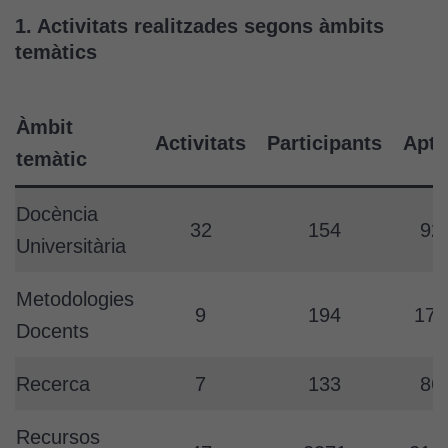
1. Activitats realitzades segons àmbits
temàtics
Àmbit
Activitats
Participants
Apte
temàtic
Docència
32
154
92
Universitària
Metodologies
9
194
171
Docents
Recerca
7
133
86
Recursos