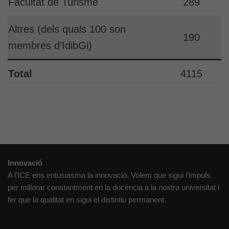
Facultat de Turisme
289
Altres (dels quals 100 son
190
membres d’IdibGi)
Total
4115
Innovació
A l’ICE ens entusiasma la innovació. Volem que sigui l’impuls
per millorar constantment en la docència a la nostra universitat i
fer que la qualitat en sigui el distintiu permanent.