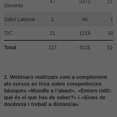
47
2371
214
Docents
Salut Laboral
1
45
0
TIC
21
1218
680
Total
117
4115
316
2. Webinars realitzats com a complement
als cursos en línia sobre competències
bàsiques «Moodle a l’abast», «Entorn UdG:
què és el que has de saber?» i «Eines de
docència i treball a distància»