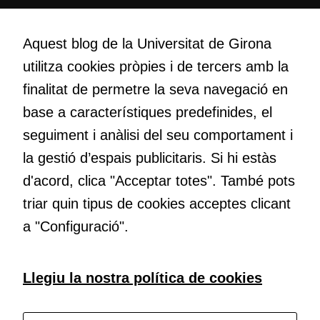
Creativitat
Volem crear espais de reflexió i de debat, espais on qüestionar-
Aquest blog de la Universitat de Girona
nos el que estem fent, atrevir-nos a pensar noves i millors
utilitza cookies pròpies i de tercers amb la
maneres de fer-ho i generar plegats idees innovadores.
finalitat de permetre la seva navegació en
base a característiques predefinides, el
Educació
seguiment i anàlisi del seu comportament i
Com deia Josep Pallach, l’educació és una palanca per a la
la gestió d’espais publicitaris. Si hi estàs
transformació. Volem contribuir a millorar-la impulsant
d'acord, clica "Acceptar totes". També pots
metodologies docents actives i ambients d’aprenentatge
dinàmics.
triar quin tipus de cookies acceptes clicant
a "Configuració".
Subscriu-te al butlletí
Llegiu la nostra política de cookies
Configura les cookies