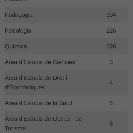
per tal que
puguem
millorar la
Pedagogia
304
funcionalitat
i l'estructura
Psicologia
226
del lloc
web, en
Química
226
funció de
com aquest
lloc web
Àrea d’Estudis de Ciències
3
s'utilitzi.
Àrea d’Estudis de Dret i
4
d’Econòmiques
Cookies
d'experiència
Àrea d’Estudis de la Salut
5
Per tal que el
nostre lloc web
tingui el millor
Àrea d’Estudis de Lletres i de
8
rendiment
Turisme
possible durant