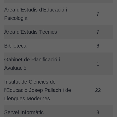
la vostra visita.
Àrea d’Estudis d’Educació i
Si rebutgeu
7
aquestes
Psicologia
cookies,
algunes
Àrea d’Estudis Tècnics
7
funcionalitats
desapareixeran
Biblioteca
6
del lloc web.
Gabinet de Planificació i
1
Cookies de
Avaluació
màrqueting
Per a oferir
Institut de Ciències de
continguts
publicitaris
l’Educació Josep Pallach i de
22
relacionats
Llengües Modernes
amb els
interessos de
Servei Informàtic
3
l'usuari, bé