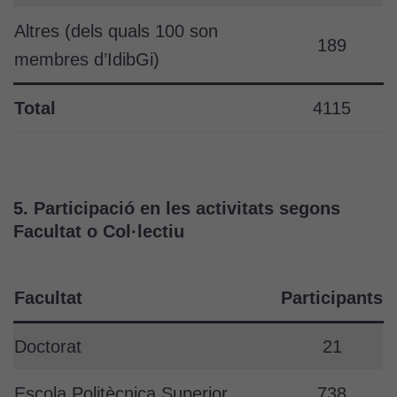
directament,
bé per mitjà
Altres (dels quals 100 son
189
de tercers
membres d’IdibGi)
(“adservers”).
Compartir els
Total
4115
vostres
interessos i
comportament
mentre
navegueu,
5. Participació en les activitats segons
permet més
Facultat o Col·lectiu
contingut i
ofertes
personalitzats.
Necessàries
Facultat
Participants
per a
continguts
Doctorat
21
incrustats com
YouTube,
Escola Politècnica Superior
738
Genially, etc...