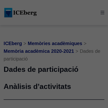
Skip
Skip
Skip
to
to
to
main
content
footer
navigation
ICEberg
>
Memòries acadèmiques
>
Memòria acadèmica 2020-2021
>
Dades de
participació
Dades de participació
Anàlisis d’activitats