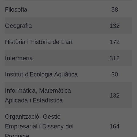
Cookies
tècniques
Filosofia
58
Aquestes
cookies no
Geografia
132
són
opcionals.
Història i Història de L’art
172
Són
necessàries
Infermeria
312
perquè el
lloc web
funcioni.
Institut d’Ecologia Aquàtica
30
Informàtica, Matemàtica
Cookies
132
Aplicada i Estadística
d'anàlisi
Utilitzem
cookies de
Organització, Gestió
Google
Empresarial i Disseny del
164
Analytics
Producte