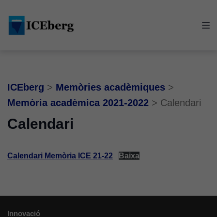
Skip
Skip
Skip
to
to
to
main
content
footer
navigation
ICEberg
>
Memòries acadèmiques
>
Memòria acadèmica 2021-2022
>
Calendari
Calendari
Calendari Memòria ICE 21-22
Baixa
Innovació