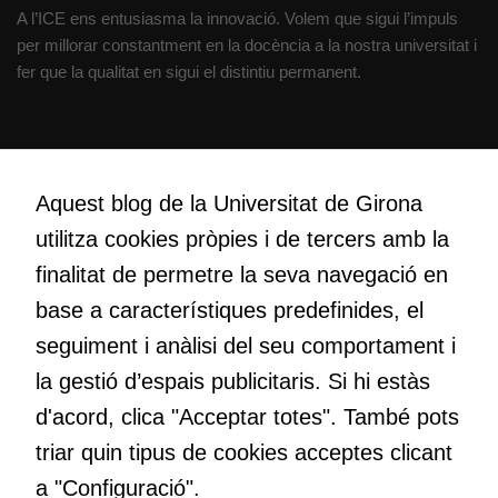
A l’ICE ens entusiasma la innovació. Volem que sigui l’impuls
per millorar constantment en la docència a la nostra universitat i
fer que la qualitat en sigui el distintiu permanent.
Creativitat
Volem crear espais de reflexió i de debat, espais on qüestionar-
Aquest blog de la Universitat de Girona
nos el que estem fent, atrevir-nos a pensar noves i millors
utilitza cookies pròpies i de tercers amb la
maneres de fer-ho i generar plegats idees innovadores.
finalitat de permetre la seva navegació en
base a característiques predefinides, el
Educació
seguiment i anàlisi del seu comportament i
Com deia Josep Pallach, l’educació és una palanca per a la
la gestió d’espais publicitaris. Si hi estàs
transformació. Volem contribuir a millorar-la impulsant
d'acord, clica "Acceptar totes". També pots
metodologies docents actives i ambients d’aprenentatge
dinàmics.
triar quin tipus de cookies acceptes clicant
a "Configuració".