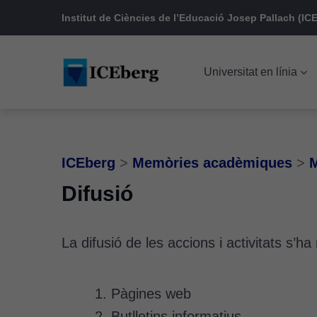
Skip
Skip
Skip
Institut de Ciències de l’Educació Josep Pallach (ICE
to
to
to
main
content
footer
Universitat en línia
navigation
ICEberg
>
Memòries acadèmiques
>
M
Difusió
La difusió de les accions i activitats s’ha
Pàgines web
Butlletins informatius