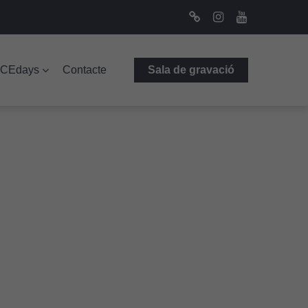
Bluesky
Instagram
Youtube
ICEdays
Contacte
Sala de gravació