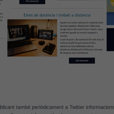
d'anàlisi
Utilitzem
cookies de
Google
Analytics
per tal que
puguem
millorar la
funcionalitat
i l'estructura
del lloc
web, en
funció de
com aquest
lloc web
s'utilitzi.
blicant també periòdicament a Twitter informacions d
Cookies