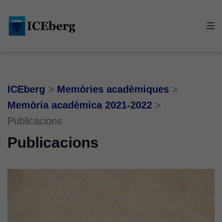
Skip
Skip
Skip
to
to
to
main
content
footer
navigation
ICEberg
>
Memòries acadèmiques
>
Memòria acadèmica 2021-2022
>
Publicacions
Publicacions