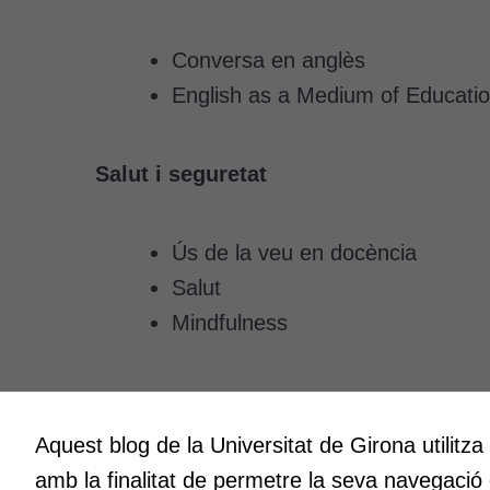
Conversa en anglès
English as a Medium of Educati
Salut i seguretat
Ús de la veu en docència
Salut
Mindfulness
Aquest blog de la Universitat de Girona utilitza
Innovació
Creativit
amb la finalitat de permetre la seva navegació
A l’ICE ens entusiasma la innovació.
Volem cre