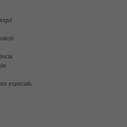
ingut
luació
ència
ula
ts especials