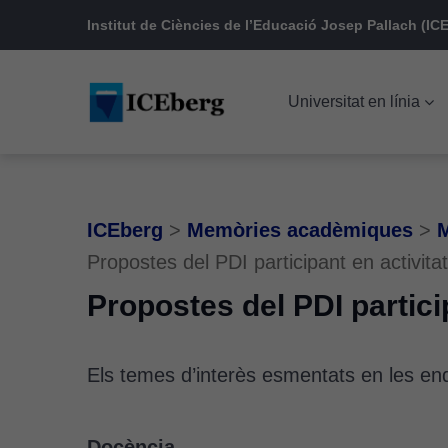
Skip
Skip
Skip
Institut de Ciències de l’Educació Josep Pallach (ICE
to
to
to
main
content
footer
Universitat en línia
navigation
ICEberg
>
Memòries acadèmiques
>
M
Propostes del PDI participant en activitat
Propostes del PDI particip
Els temes d’interès esmentats en les enqu
Docència