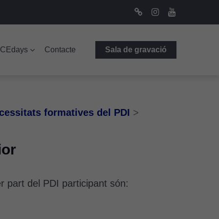
Bluesky
Instagram
Youtube
ICEdays
Contacte
Sala de gravació
cessitats formatives del PDI
>
ior
r part del PDI participant són: