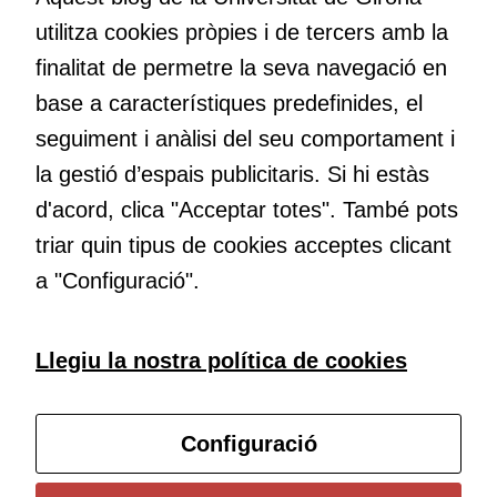
nos el que estem fent, atrevir-nos a pensar noves i millors
utilitza cookies pròpies i de tercers amb la
maneres de fer-ho i generar plegats idees innovadores.
Cookies
finalitat de permetre la seva navegació en
d'anàlisi
base a característiques predefinides, el
Utilitzem
Educació
cookies de
seguiment i anàlisi del seu comportament i
Com deia Josep Pallach, l’educació és una palanca per a la
Google
la gestió d’espais publicitaris. Si hi estàs
transformació. Volem contribuir a millorar-la impulsant
Analytics
d'acord, clica "Acceptar totes". També pots
metodologies docents actives i ambients d’aprenentatge
per tal que
puguem
dinàmics.
triar quin tipus de cookies acceptes clicant
millorar la
a "Configuració".
funcionalitat
i l'estructura
del lloc
Subscriu-te al butlletí
Llegiu la nostra política de cookies
web, en
funció de
Configura les cookies
com aquest
Configuració
lloc web
s'utilitzi.