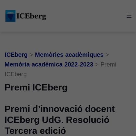
Skip
Skip
Skip
to
to
to
main
content
footer
navigation
ICEberg
>
Memòries acadèmiques
>
Memòria acadèmica 2022-2023
>
Premi
ICEberg
Premi ICEberg
Premi d’innovació docent
ICEberg UdG. Resolució
Tercera edició