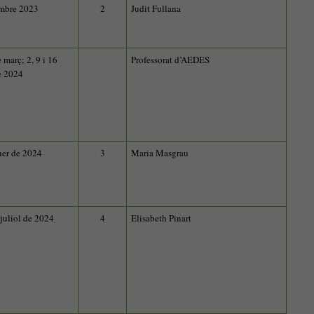
embre 2023
2
Judit Fullana
 març; 2, 9 i 16
Professorat d’AEDES
de 2024
ner de 2024
3
Maria Masgrau
 juliol de 2024
4
Elisabeth Pinart