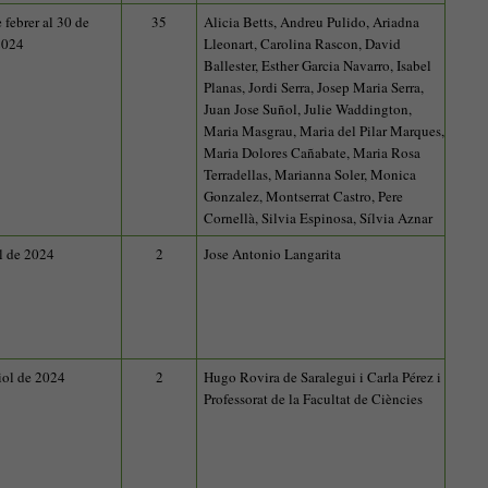
 febrer al 30 de
35
Alicia Betts, Andreu Pulido, Ariadna
2024
Lleonart, Carolina Rascon, David
Ballester, Esther Garcia Navarro, Isabel
Planas, Jordi Serra, Josep Maria Serra,
Juan Jose Suñol, Julie Waddington,
Maria Masgrau, Maria del Pilar Marques,
Maria Dolores Cañabate, Maria Rosa
Terradellas, Marianna Soler, Monica
Gonzalez, Montserrat Castro, Pere
Cornellà, Silvia Espinosa, Sílvia Aznar
l de 2024
2
Jose Antonio Langarita
iol de 2024
2
Hugo Rovira de Saralegui i Carla Pérez i
Professorat de la Facultat de Ciències