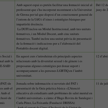
Amb aquest espai es pretén facilitar una formació inicial al
Del 12 de
professorat que s’ha incorporat recentment a la Universitat
juny de 
de Girona per tal que disposi d’un coneixement general de
l’entorn de la UdG i d’eines i estratègies bàsiques per
impartir-hi docència.
La DUFI inclou un Mòdul Institucional, amb tres unitats
formatives, i un Mòdul Docent, amb cinc unitats
formatives. També inclou una unitat prèvia de presentació
de la formació i indicacions per a l’elaboració del
Portafolis docent digital.
 Social i
En aquest curs s’introduiran els principals aspectes
12 d’abri
nal amb la
relacionats amb la diversitat sexual i de gènere i es
ICE-SAID
proposaran algunes estratègies per donar suport i
acompanyament a les persones LGBTIQ en l’àmbit
universitari.
 (PAT) de
Jornada sobre información si novetats del PAT i
11 de jul
ies amb el
presentació de la Guia pràctica bàsica «L’Atenció
. Amb el
educativa als estudiants amb problemes de salut mental en
clusió de
l’àmbit universitari» a càrrec d’Hugo Rovira de Saralegui i
omís
Carla Pérez, La Foixarda (Fundació DRISSA)
Amb el suport de l’àrea d’Inclusió de la Unitat de