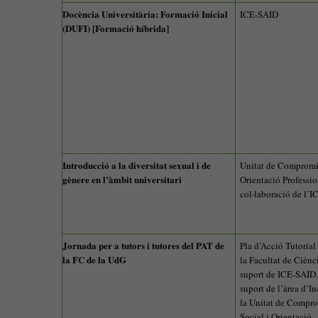
Docència Universitària: Formació Inicial
ICE-SAID
(DUFI) [Formació híbrida]
Introducció a la diversitat sexual i de
Unitat de Compromís
gènere en l’àmbit universitari
Orientació Professio
col·laboració de l’
Jornada per a tutors i tutores del PAT de
Pla d’Acció Tutorial
la FC de la UdG
la Facultat de Ciènc
suport de ICE-SAID
suport de l’àrea d’In
la Unitat de Compr
Social i Orientació