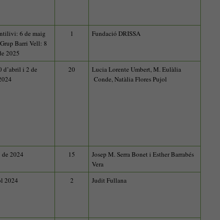
tilivi: 6 de maig
1
Fundació DRISSA
Grup Barri Vell: 8
de 2025
0 d’abril i 2 de
20
Lucia Lorente Umbert, M. Eulàlia
2024
Conde, Natàlia Flores Pujol
y de 2024
15
Josep M. Serra Bonet i Esther Barrabés
Vera
iol 2024
2
Judit Fullana