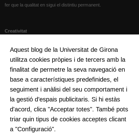
fer que la qualitat en sigui el distintiu permanent.
Creativitat
Volem crear espais de reflexió i de debat, espais on qüestionar-
nos el que estem fent, atrevir-nos a pensar noves i millors
Aquest blog de la Universitat de Girona
maneres de fer-ho i generar plegats idees innovadores.
utilitza cookies pròpies i de tercers amb la
finalitat de permetre la seva navegació en
base a característiques predefinides, el
Educació
Com deia Josep Pallach, l’educació és una palanca per a la
seguiment i anàlisi del seu comportament i
transformació. Volem contribuir a millorar-la impulsant
la gestió d’espais publicitaris. Si hi estàs
metodologies docents actives i ambients d’aprenentatge
d'acord, clica "Acceptar totes". També pots
dinàmics.
triar quin tipus de cookies acceptes clicant
a "Configuració".