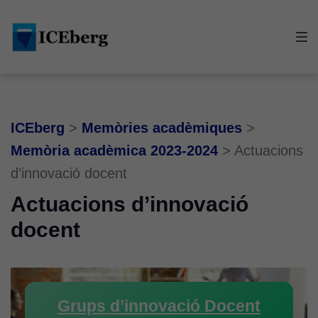
Skip
Skip
Skip
to
to
to
main
content
footer
navigation
ICEberg
>
Memòries acadèmiques
>
Memòria acadèmica 2023-2024
>
Actuacions
d’innovació docent
Actuacions d’innovació
docent
Grups d’innovació Docent