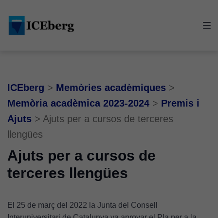
Skip
Skip
Skip
to
to
to
main
content
footer
navigation
ICEberg
>
Memòries acadèmiques
>
Memòria acadèmica 2023-2024
>
Premis i
Ajuts
>
Ajuts per a cursos de terceres
llengües
Ajuts per a cursos de
terceres llengües
El 25 de març del 2022 la Junta del Consell
Interuniversitari de Catalunya va aprovar el Pla per a la