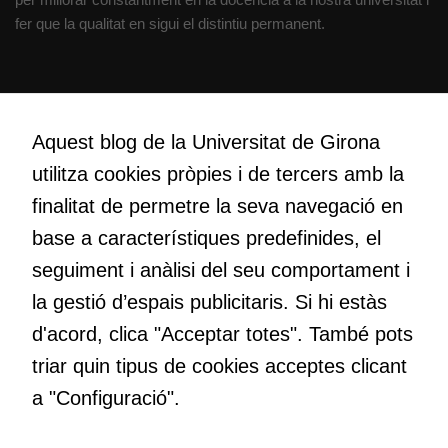
fer que la qualitat en sigui el distintiu permanent.
Cookies
tècniques
Aquestes
Creativitat
cookies no
Volem crear espais de reflexió i de debat, espais on qüestionar-
Aquest blog de la Universitat de Girona
són
nos el que estem fent, atrevir-nos a pensar noves i millors
opcionals.
utilitza cookies pròpies i de tercers amb la
maneres de fer-ho i generar plegats idees innovadores.
Són
finalitat de permetre la seva navegació en
necessàries
perquè el
base a característiques predefinides, el
lloc web
Educació
seguiment i anàlisi del seu comportament i
funcioni.
Com deia Josep Pallach, l’educació és una palanca per a la
la gestió d’espais publicitaris. Si hi estàs
transformació. Volem contribuir a millorar-la impulsant
d'acord, clica "Acceptar totes". També pots
metodologies docents actives i ambients d’aprenentatge
Cookies
dinàmics.
triar quin tipus de cookies acceptes clicant
d'anàlisi
a "Configuració".
Utilitzem
cookies de
Google