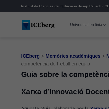
Skip
Skip
Skip
Institut de Ciències de l’Educació Josep Pallach (ICE
to
to
to
main
content
footer
Universitat en línia
navigation
ICEberg
>
Memòries acadèmiques
>
M
competència de treball en equip
Guia sobre la competènci
Xarxa d’Innovació Docen
Aquesta Guia, elaborada per la
Xarxa d