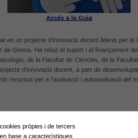
Accés a la Guia
 en un projecte d’innovació docent liderat per la 
t de Girona. Ha rebut el suport i el finançament del
cologia, de la Facultat de Ciències, de la Facultat 
 projecte d’innovació docent, a part de desenvolupa
mb recursos per a l’avaluació i autoavaluació del tr
 cookies pròpies i de tercers
at
Educació
 en base a característiques
ar espais de reflexió i de debat,
Com deia Josep Pallach, l’educ