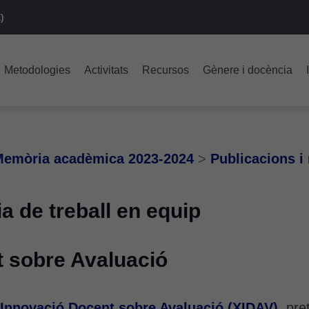
)
Metodologies
Activitats
Recursos
Gènere i docència
emòria acadèmica 2023-2024
>
Publicacions i 
a de treball en equip
t sobre
Avaluació
’Innovació Docent sobre Avaluació (XIDAV)
, pre