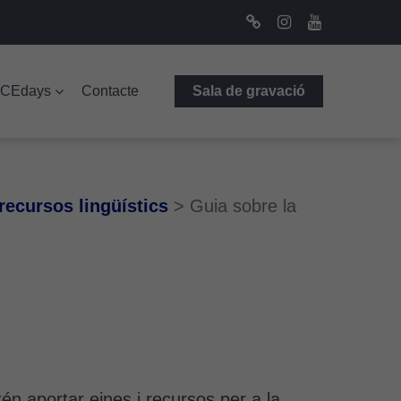
Bluesky
Instagram
Youtube
ICEdays
Contacte
Sala de gravació
recursos lingüístics
>
Guia sobre la
tén aportar eines i recursos per a la