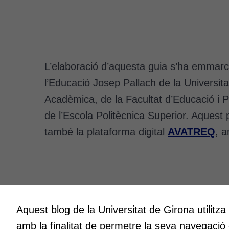
L’elaboració d’aquesta guia s’ha emmarcat
l’Educació Josep Pallach de la Universita
Acadèmica, de la Facultat d’Educació i Psi
de l’Escola Politècnica Superior. Aquest
també la plataforma digital
AVATREQ
, a
Aquest blog de la Universitat de Girona utilitza
Innovació
Creativit
amb la finalitat de permetre la seva navegació
A l’ICE ens entusiasma la innovació.
Volem cre