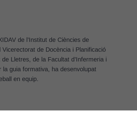
XIDAV de l’Institut de Ciències de
 Vicerectorat de Docència i Planificació
de Lletres, de la Facultat d’Infermeria i
r la guia formativa, ha desenvolupat
eball en equip.
Subscriu-te al butlletí
ació és