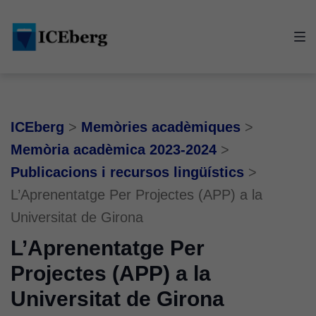
Skip
Skip
Skip
to
to
to
main
content
footer
navigation
ICEberg
>
Memòries acadèmiques
>
Memòria acadèmica 2023-2024
>
Publicacions i recursos lingüístics
>
L’Aprenentatge Per Projectes (APP) a la
Universitat de Girona
L’Aprenentatge Per
Projectes (APP) a la
Universitat de Girona