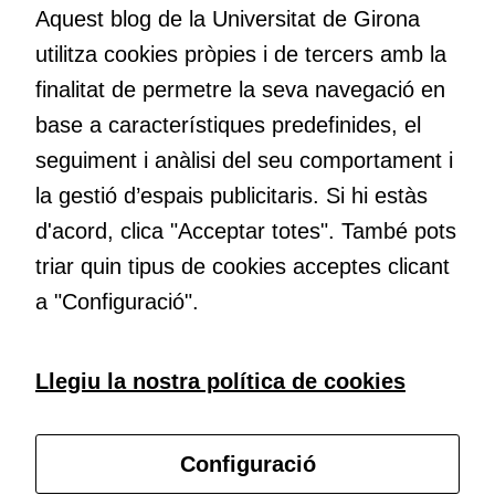
Volem crear espais de reflexió i de debat, espais on qüestionar-
Aquest blog de la Universitat de Girona
nos el que estem fent, atrevir-nos a pensar noves i millors
utilitza cookies pròpies i de tercers amb la
maneres de fer-ho i generar plegats idees innovadores.
Cookies
finalitat de permetre la seva navegació en
d'anàlisi
Utilitzem
base a característiques predefinides, el
cookies de
Educació
seguiment i anàlisi del seu comportament i
Google
Com deia Josep Pallach, l’educació és una palanca per a la
la gestió d’espais publicitaris. Si hi estàs
Analytics
transformació. Volem contribuir a millorar-la impulsant
per tal que
d'acord, clica "Acceptar totes". També pots
metodologies docents actives i ambients d’aprenentatge
puguem
dinàmics.
triar quin tipus de cookies acceptes clicant
millorar la
funcionalitat
a "Configuració".
i l'estructura
del lloc
web, en
Subscriu-te al butlletí
Llegiu la nostra política de cookies
funció de
com aquest
Configura les cookies
lloc web
Configuració
s'utilitzi.