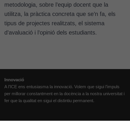
metodologia, sobre l’equip docent que la
utilitza, la pràctica concreta que se’n fa, els
tipus de projectes realitzats, el sistema
d’avaluació i l’opinió dels estudiants.
Cookies
tècniques
Aquestes
Innovació
cookies no
A l’ICE ens entusiasma la innovació. Volem que sigui l’impuls
són
per millorar constantment en la docència a la nostra universitat i
opcionals.
fer que la qualitat en sigui el distintiu permanent.
Són
necessàries
perquè el
lloc web
Creativitat
funcioni.