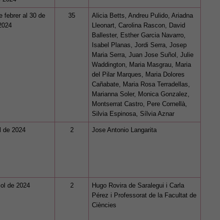
e febrer al 30 de
35
Alicia Betts, Andreu Pulido, Ariadna
2024
Lleonart, Carolina Rascon, David
Ballester, Esther Garcia Navarro,
Isabel Planas, Jordi Serra, Josep
Maria Serra, Juan Jose Suñol, Julie
Waddington, Maria Masgrau, Maria
del Pilar Marques, Maria Dolores
Cañabate, Maria Rosa Terradellas,
Marianna Soler, Monica Gonzalez,
Montserrat Castro, Pere Cornellà,
Silvia Espinosa, Sílvia Aznar
il de 2024
2
Jose Antonio Langarita
iol de 2024
2
Hugo Rovira de Saralegui i Carla
Pérez i Professorat de la Facultat de
Ciències