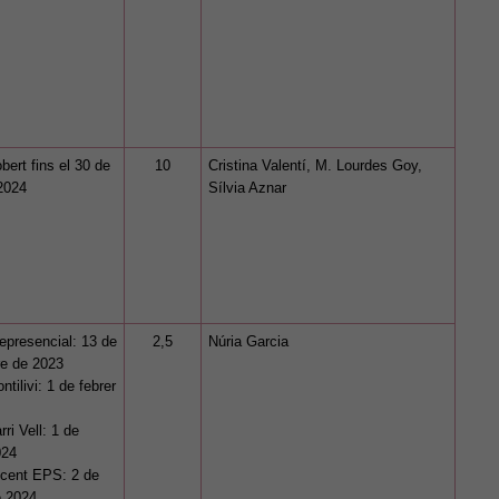
bert fins el 30 de
10
Cristina Valentí, M. Lourdes Goy,
2024
Sílvia Aznar
epresencial: 13 de
2,5
Núria Garcia
e de 2023
tilivi: 1 de febrer
ri Vell: 1 de
024
cent EPS: 2 de
e 2024