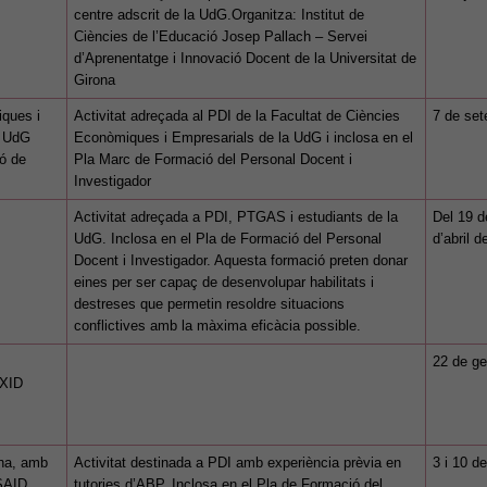
centre adscrit de la UdG.Organitza: Institut de
Ciències de l’Educació Josep Pallach – Servei
d’Aprenentatge i Innovació Docent de la Universitat de
Girona
iques i
Activitat adreçada al PDI de la Facultat de Ciències
7 de se
a UdG
Econòmiques i Empresarials de la UdG i inclosa en el
Cookies
ió de
Pla Marc de Formació del Personal Docent i
tècniques
Investigador
Aquestes
Activitat adreçada a PDI, PTGAS i estudiants de la
Del 19 d
cookies no
UdG. Inclosa en el Pla de Formació del Personal
d’abril 
són
Docent i Investigador. Aquesta formació preten donar
opcionals.
eines per ser capaç de desenvolupar habilitats i
Són
destreses que permetin resoldre situacions
necessàries
conflictives amb la màxima eficàcia possible.
perquè el
22 de ge
lloc web
 XID
funcioni.
ina, amb
Activitat destinada a PDI amb experiència prèvia en
3 i 10 de
Cookies
-SAID
tutories d’ABP. Inclosa en el Pla de Formació del