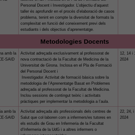
d'anàlisi
Personal Docent i Investigador. L’objectiu d’aquest
Utilitzem
taller és aprofundir en el procés d’elaboració de casos
cookies de
problema, tenint en compte la diversitat de formats la
Google
complexitat en funció del coneixement previ dels
estudiants i dels objectius d’aprenentatge.
Analytics
per tal que
Metodologies Docents
puguem
millorar la
na amb la
Activitat adreçada exclusivament al professorat de
12, 14 i
funcionalitat
’ICE-SAID
nova contractació de la Facultat de Medicina de la
2024
i l'estructura
Universitat de Girona. Inclosa en el Pla de Formació
del Personal Docent i
del lloc
Investigador. Activitat de formació bàsica sobre la
web, en
metodologia de l’Aprenentatge Basat en Problemes
funció de
adreçada al professorat de la Facultat de Medicina.
com aquest
Inclou sessions de contingut teòric i activitats
lloc web
pràctiques per implementar la metodologia a l’aula.
s'utilitzi.
ia amb la
Activitat adreçada als professionals dels centres de
22, 24, 
’ICE-SAID
Salut que col·laboren com a infermers/es tutores en
2024
els estudis de Grau en Infermeria de la Facultat
Cookies
d’Infermeria de la UdG i a altres infermers o