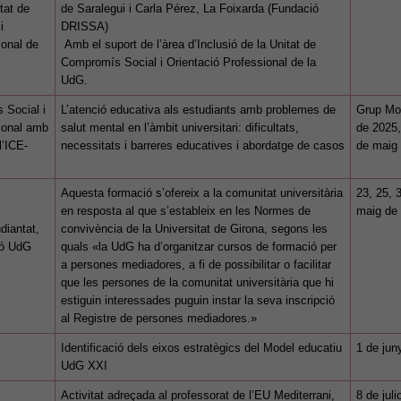
tat de
de Saralegui i Carla Pérez, La Foixarda (Fundació
i
DRISSA)
ional de
Amb el suport de l’àrea d’Inclusió de la Unitat de
Compromís Social i Orientació Professional de la
UdG.
 Social i
L’atenció educativa als estudiants amb problemes de
Grup Mon
ional amb
salut mental en l’àmbit universitari: dificultats,
de 2025,
l’ICE-
necessitats i barreres educatives i abordatge de casos
de maig
Aquesta formació s’ofereix a la comunitat universitària
23, 25, 3
en resposta al que s’estableix en les Normes de
maig de
diantat,
convivència de la Universitat de Girona, segons les
ió UdG
quals «la UdG ha d’organitzar cursos de formació per
a persones mediadores, a fi de possibilitar o facilitar
que les persones de la comunitat universitària que hi
estiguin interessades puguin instar la seva inscripció
al Registre de persones mediadores.»
Identificació dels eixos estratègics del Model educatiu
1 de jun
UdG XXI
Activitat adreçada al professorat de l’EU Mediterrani,
8 de jul