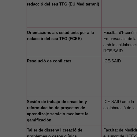
redacció del seu TFG (EU Mediterrani)
Orientacions als estudiants per a la
Facultat d’Econòm
redacció del seu TFG (FCEE)
Empresarials de l
amb la col·laborac
l’ICE-SAID
Resolució de conflictes
ICE-SAID
Sesión de trabajo de creación y
ICE-SAID amb la
reformulación de proyectos de
col·laboració de la
aprendizaje servicio mediante la
gamificación
Taller de disseny i creació de
Facultat de Medic
problemes o casos clínics
el suport de l’ICE