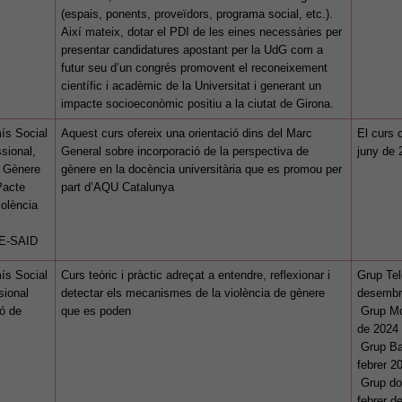
(espais, ponents, proveïdors, programa social, etc.).
Així mateix, dotar el PDI de les eines necessàries per
presentar candidatures apostant per la UdG com a
futur seu d’un congrés promovent el reconeixement
científic i acadèmic de la Universitat i generant un
impacte socioeconòmic positiu a la ciutat de Girona.
ís Social
Aquest curs ofereix una orientació dins del Marc
El curs o
sional,
General sobre incorporació de la perspectiva de
juny de 
e Gènere
gènere en la docència universitària que es promou per
Pacte
part d’AQU Catalunya
iolència
CE-SAID
ís Social
Curs teòric i pràctic adreçat a entendre, reflexionar i
Grup Tel
sional
detectar els mecanismes de la violència de gènere
desembr
ió de
que es poden
Grup Mon
de 2024
Grup Bar
febrer 2
Grup do
febrer d