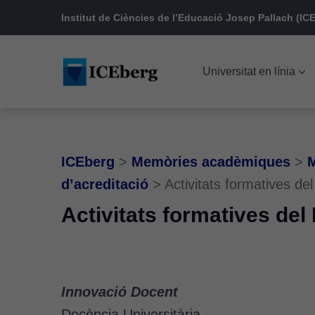
Skip
Skip
Skip
Institut de Ciències de l’Educació Josep Pallach (ICE
to
to
to
main
content
footer
Universitat en línia
navigation
ICEberg
>
Memòries acadèmiques
>
M
d’acreditació
>
Activitats formatives d
Activitats formatives del
Innovació Docent
Docència Universitària