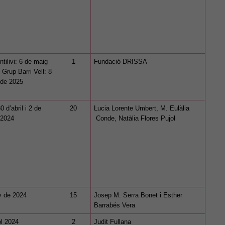
tilivi: 6 de maig
1
Fundació DRISSA
 Grup Barri Vell: 8
 de 2025
0 d’abril i 2 de
20
Lucia Lorente Umbert, M. Eulàlia
 2024
Conde, Natàlia Flores Pujol
y de 2024
15
Josep M. Serra Bonet i Esther
Barrabés Vera
iol 2024
2
Judit Fullana