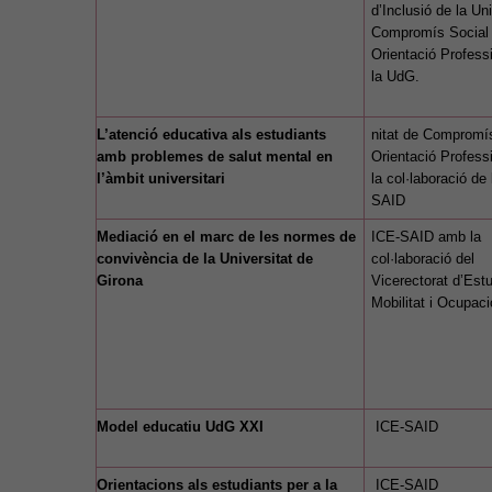
d’Inclusió de la Uni
Compromís Social 
Orientació Profess
la UdG.
L’atenció educativa als estudiants
nitat de Compromís
amb problemes de salut mental en
Orientació Profess
l’àmbit universitari
la col·laboració de 
SAID
Mediació en el marc de les normes de
ICE-SAID amb la
convivència de la Universitat de
col·laboració del
Girona
Vicerectorat d’Estu
Mobilitat i Ocupac
Model educatiu UdG XXI
ICE-SAID
Orientacions als estudiants per a la
ICE-SAID