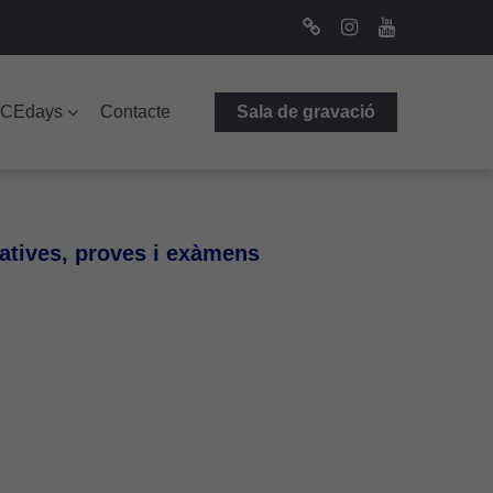
Bluesky
Instagram
Youtube
ICEdays
Contacte
Sala de gravació
matives, proves i exàmens