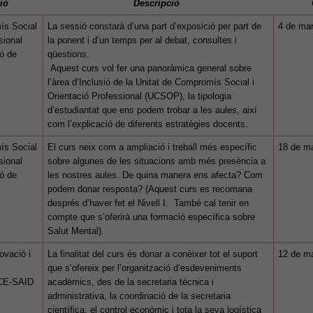
ió
Descripció
ís Social
La sessió constarà d’una part d’exposició per part de
4 de ma
sional
la ponent i d’un temps per al debat, consultes i
ió de
qüestions.
Aquest curs vol fer una panoràmica general sobre
l’àrea d’Inclusió de la Unitat de Compromís Social i
Orientació Professional (UCSOP), la tipologia
d’estudiantat que ens podem trobar a les aules, així
com l’explicació de diferents estratègies docents.
ís Social
El curs neix com a ampliació i treball més específic
18 de m
sional
sobre algunes de les situacions amb més presència a
ió de
les nostres aules. De quina manera ens afecta? Com
podem donar resposta? (Aquest curs es recomana
després d’haver fet el Nivell I. També cal tenir en
compte que s’oferirà una formació específica sobre
Salut Mental).
ovació i
La finalitat del curs és donar a conèixer tot el suport
12 de m
que s’ofereix per l’organització d’esdeveniments
’ICE-SAID
acadèmics, des de la secretaria tècnica i
administrativa, la coordinació de la secretaria
científica, el control econòmic i tota la seva logística