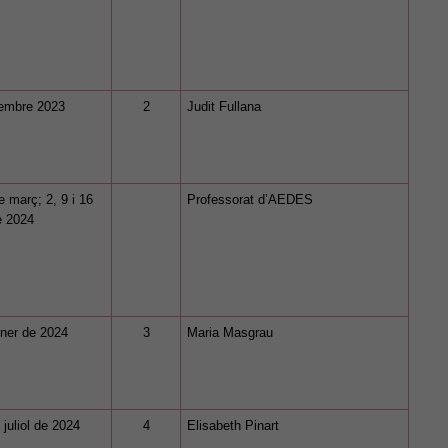
tembre 2023
2
Judit Fullana
e març; 2, 9 i 16
Professorat d’AEDES
de 2024
ner de 2024
3
Maria Masgrau
 juliol de 2024
4
Elisabeth Pinart