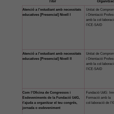
Títol
Organitzac
Atenció a l’estudiant amb necessitats
Unitat de Comprom
educatives [Presencial] Nivell I
i Orientació Profes
amb la col·laborac
l’ICE-SAID
Atenció a l’estudiant amb necessitats
Unitat de Comprom
educatives [Presencial] Nivell II
i Orientació Profes
amb la col·laborac
l’ICE-SAID
Com l’Oficina de Congressos i
Fundació UdG: Inn
Esdeveniments de la Fundació UdG,
Formació amb la
t’ajuda a organitzar el teu congrés,
col·laboració de l
jornada o esdeveniment