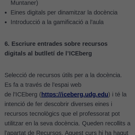
lloc web
Muntaner)
funcioni.
Eines digitals per dinamitzar la docència
Introducció a la gamificació a l’aula
Cookies
d'anàlisi
6. Escriure entrades sobre recursos
Utilitzem
cookies de
digitals al butlletí de l’ICEberg
Google
Analytics
per tal que
Selecció de recursos útils per a la docència.
puguem
Es fa a través de l’espai web
millorar la
funcionalitat
de l’ICEberg (
https://iceberg.udg.edu
) i té la
i l'estructura
intenció de fer descobrir diverses eines i
del lloc
web, en
recursos tecnològics que el professorat pot
funció de
utilitzar en la seva docència. Queden recollits a
com aquest
l’apartat de Recursos. Aquest curs hi ha hagut
lloc web