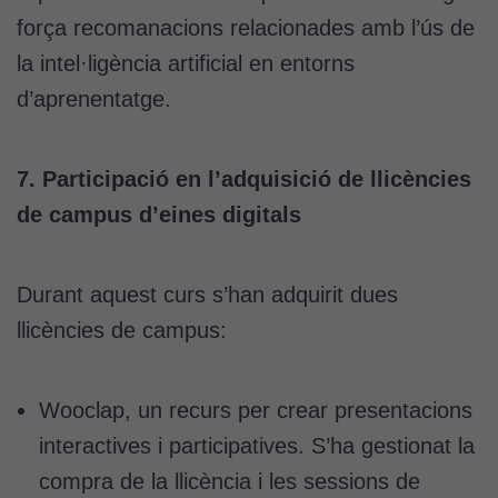
s'utilitzi.
força recomanacions relacionades amb l’ús de
la intel·ligència artificial en entorns
d’aprenentatge.
Cookies
d'experiència
Per tal que el
nostre lloc web
7. Participació en l’adquisició de llicències
tingui el millor
de campus d’eines digitals
rendiment
possible durant
la vostra visita.
Durant aquest curs s’han adquirit dues
Si rebutgeu
llicències de campus:
aquestes
cookies,
algunes
funcionalitats
Wooclap, un recurs per crear presentacions
desapareixeran
interactives i participatives. S’ha gestionat la
del lloc web.
compra de la llicència i les sessions de