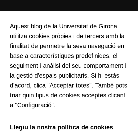
Creativitat
Volem crear espais de reflexió i de debat, espais on qüestionar-
Aquest blog de la Universitat de Girona
nos el que estem fent, atrevir-nos a pensar noves i millors
utilitza cookies pròpies i de tercers amb la
maneres de fer-ho i generar plegats idees innovadores.
finalitat de permetre la seva navegació en
base a característiques predefinides, el
Educació
seguiment i anàlisi del seu comportament i
Com deia Josep Pallach, l’educació és una palanca per a la
la gestió d’espais publicitaris. Si hi estàs
transformació. Volem contribuir a millorar-la impulsant
d'acord, clica "Acceptar totes". També pots
metodologies docents actives i ambients d’aprenentatge
dinàmics.
triar quin tipus de cookies acceptes clicant
a "Configuració".
Subscriu-te al butlletí
Llegiu la nostra política de cookies