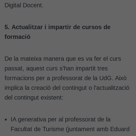
Digital Docent.
5. Actualitzar i impartir de cursos de
formació
De la mateixa manera que es va fer el curs
passat, aquest curs s’han impartit tres
Cookies
formacions per a professorat de la UdG. Això
tècniques
implica la creació del contingut o l’actualització
Aquestes
cookies no
del contingut existent:
són
opcionals.
Són
IA generativa per al professorat de la
necessàries
Facultat de Turisme (juntament amb Eduard
perquè el