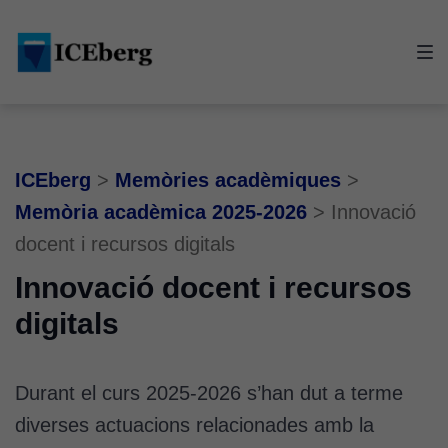
Skip
Skip
Skip
to
to
to
main
content
footer
navigation
ICEberg
>
Memòries acadèmiques
>
Memòria acadèmica 2025-2026
>
Innovació
docent i recursos digitals
Innovació docent i recursos
digitals
Durant el curs 2025-2026 s’han dut a terme
diverses actuacions relacionades amb la