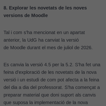
navegueu,
permet més
8. Explorar les novetats de les noves
contingut i
versions de Moodle
ofertes
personalitzats.
Necessàries
Tal i com s’ha mencionat en un apartat
per a
continguts
anterior, la UdG ha canviat la versió
incrustats com
de Moodle durant el mes de juliol de 2026.
YouTube,
Genially, etc...
Es canvia la versió 4.5 per la 5.2. S’ha fet una
feina d’exploració de les novetats de la nova
versió i un estudi de com pot afecta a la feina
del dia a dia del professorat. S’ha començat a
preparar material que doni suport als canvis
que suposa la implementació de la nova