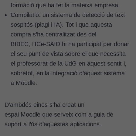
formació que ha fet la mateixa empresa.
Cookies de
Compilatio: un sistema de detecció de text
màrqueting
sospitós (plagi i IA). Tot i que aquesta
Per a oferir
continguts
compra s’ha centralitzat des del
publicitaris
BIBEC, l’ICe-SAID hi ha participat per donar
relacionats
amb els
el seu punt de vista sobre el que necessita
interessos de
el professorat de la UdG en aquest sentit i,
l'usuari, bé
sobretot, en la integració d’aquest sistema
directament,
bé per mitjà
a Moodle.
de tercers
(“adservers”).
Compartir els
D’ambdós eines s’ha creat un
vostres
espai Moodle que serveix com a guia de
interessos i
comportament
suport a l’ús d’aquestes aplicacions.
mentre