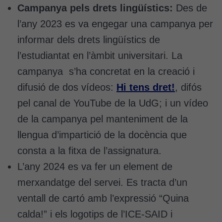
Campanya pels drets lingüístics:
Des de
Cookies
l’any 2023 es va engegar una campanya per
d'anàlisi
informar dels drets lingüístics de
Utilitzem
l’estudiantat en l’àmbit universitari. La
cookies de
Google
campanya s’ha concretat en la creació i
Analytics
difusió de dos vídeos:
Hi tens dret!
, difós
per tal que
pel canal de YouTube de la UdG; i un vídeo
puguem
millorar la
de la campanya pel manteniment de la
funcionalitat
llengua d’impartició de la docència que
i l'estructura
del lloc
consta a la fitxa de l’assignatura.
web, en
L’any 2024 es va fer un element de
funció de
merxandatge del servei. Es tracta d’un
com aquest
lloc web
ventall de cartó amb l’expressió “Quina
s'utilitzi.
calda!” i els logotips de l’ICE-SAID i