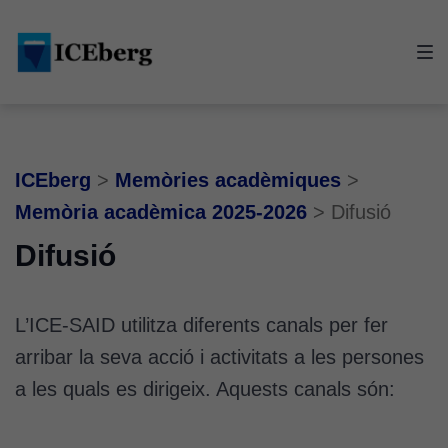
Skip
Skip
Skip
to
to
to
main
content
footer
navigation
ICEberg
>
Memòries acadèmiques
>
Memòria acadèmica 2025-2026
>
Difusió
Difusió
L’ICE-SAID utilitza diferents canals per fer
arribar la seva acció i activitats a les persones
a les quals es dirigeix. Aquests canals són: