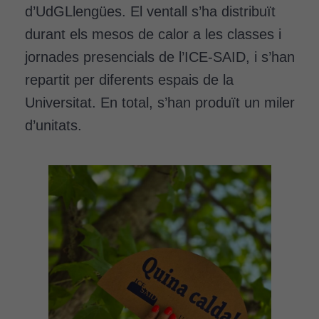
d’UdGLlengües. El ventall s’ha distribuït
Cookies
durant els mesos de calor a les classes i
d'experiència
jornades presencials de l’ICE-SAID, i s’han
Per tal que el
nostre lloc web
repartit per diferents espais de la
tingui el millor
Universitat. En total, s’han produït un miler
rendiment
d’unitats.
possible durant
la vostra visita.
Si rebutgeu
aquestes
cookies,
algunes
funcionalitats
desapareixeran
del lloc web.
Cookies de