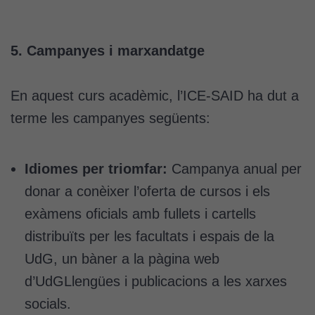
5. Campanyes i marxandatge
En aquest curs acadèmic, l’ICE-SAID ha dut a
terme les campanyes següents:
Cookies
tècniques
Aquestes
Idiomes per triomfar:
Campanya anual per
cookies no
donar a conèixer l’oferta de cursos i els
són
exàmens oficials amb fullets i cartells
opcionals.
Són
distribuïts per les facultats i espais de la
necessàries
UdG, un bàner a la pàgina web
perquè el
d’UdGLlengües i publicacions a les xarxes
lloc web
funcioni.
socials.