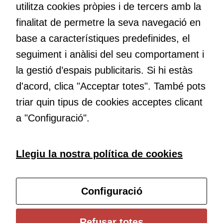
utilitza cookies pròpies i de tercers amb la
ofertes
maneres de fer-ho i generar plegats idees innovadores.
personalitzats.
finalitat de permetre la seva navegació en
Necessàries
base a característiques predefinides, el
per a
Educació
seguiment i anàlisi del seu comportament i
continguts
Com deia Josep Pallach, l’educació és una palanca per a la
incrustats com
la gestió d’espais publicitaris. Si hi estàs
transformació. Volem contribuir a millorar-la impulsant
YouTube,
d'acord, clica "Acceptar totes". També pots
metodologies docents actives i ambients d’aprenentatge
Genially, etc...
dinàmics.
triar quin tipus de cookies acceptes clicant
a "Configuració".
Subscriu-te al butlletí
Llegiu la nostra política de cookies
Configura les cookies
Configuració
Universitat de Girona
Refusar totes