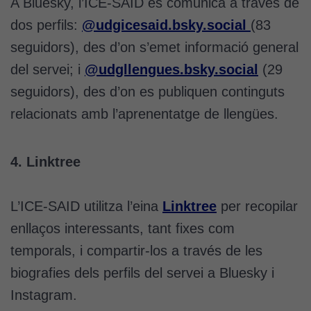
A Bluesky, l’ICE-SAID es comunica a través de
dos perfils:
@udgicesaid.bsky.social‬
(83
seguidors), des d’on s’emet informació general
del servei; i ‪
@udgllengues.bsky.social
‬ (29
seguidors), des d’on es publiquen continguts
relacionats amb l’aprenentatge de llengües.
4. Linktree
L’ICE-SAID utilitza l’eina
Linktree
per recopilar
enllaços interessants, tant fixes com
temporals, i compartir-los a través de les
biografies dels perfils del servei a Bluesky i
Instagram.