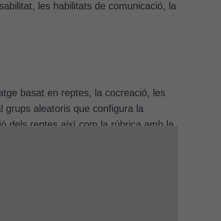
nsabilitat, les habilitats de comunicació, la
atge basat en reptes, la cocreació, les
l grups aleatoris que configura la
ó dels reptes així com la rúbrica amb la
obre els temes que ha escollit l’alumnat
aborats. A cada grup se’ls retorna