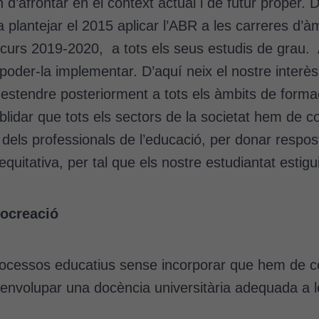
 d’afrontar en el context actual i de futur proper.
plantejar el 2015 aplicar l’ABR a les carreres d’àm
l curs 2019-2020, a tots els seus estudis de grau.
 poder-la implementar. D’aquí neix el nostre interès
 estendre posteriorment a tots els àmbits de formaci
lidar que tots els sectors de la societat hem de co
 dels professionals de l’educació, per donar respos
 equitativa, per tal que els nostre estudiantat estig
cocreació
ocessos educatius sense incorporar que hem de col
envolupar una docència universitària adequada a le