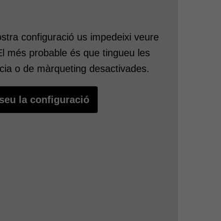
s per tal que tothom els analitzi i en
ostra configuració us impedeixi veure
El més probable és que tingueu les
cia o de màrqueting desactivades.
seu la configuració