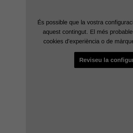
Prèvia aprovació per part de l’alumnat, la
És possible que la vostra configurac
pugui disposar.
Experiències
aquest contingut. El més probable
cookies d'experiència o de màrqu
Reviseu la configu