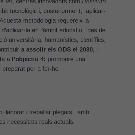
 De fet, centres innovadors com
l’Instituto
bit tecnològic i, posteriorment, aplicar-
 Aquesta metodologia requereix la
 d’aplicar-la en l’àmbit educatiu, des de
ó universitària, humanístics, científics,
ntribuir
a assolir els ODS el 2030,
i
ta a
l’objectiu 4:
promoure una
ui preparat per a fer-ho
·laborar i treballar plegats, amb
s necessitats reals actuals.