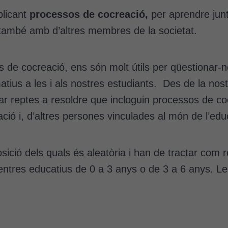
plicant
processos de cocreació,
per aprendre jun
 també amb d’altres membres de la societat.
s de cocreació, ens són molt útils per qüestionar-n
matius a les i als nostres estudiants. Des de la no
ar reptes a resoldre que incloguin processos de coc
ació i, d’altres persones vinculades al món de l’edu
sició dels quals és aleatòria i han de tractar com 
entres educatius de 0 a 3 anys o de 3 a 6 anys. Le