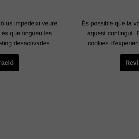
Cookies
tècniques
 professora penja a moodle tots els reptes treballat
Aquestes
ió us impedeixi veure
És possible que la v
cookies no
 és que tingueu les
aquest contingut. 
són
opcionals.
eting desactivades.
cookies d'experièn
Són
necessàries
ració
Revi
perquè el
lloc web
funcioni.
Cookies
d'anàlisi
Utilitzem
cookies de
Google
Analytics