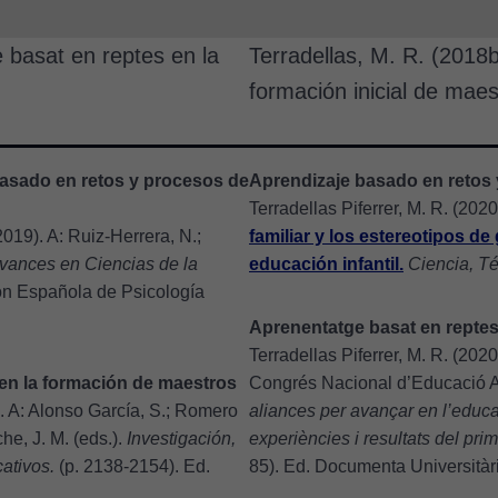
per tal que
puguem
 basat en reptes en la
Terradellas, M. R. (2018
millorar la
funcionalitat
formación inicial de maes
i l'estructura
del lloc
web, en
asado en retos y procesos de
Aprendizaje basado en retos 
funció de
Terradellas Piferrer, M. R. (202
com aquest
(2019). A: Ruiz-Herrera, N.;
familiar y los estereotipos de
lloc web
vances en Ciencias de la
educación infantil.
Ciencia, T
s'utilitzi.
ón Española de Psicología
Aprenentatge basat en reptes
Cookies
Terradellas Piferrer, M. R. (2020b
d'experiència
 en la formación de maestros
Congrés Nacional d’Educació A
Per tal que el
19). A: Alonso García, S.; Romero
aliances per avançar en l’educa
nostre lloc web
he, J. M. (eds.).
Investigación,
experiències i resultats del p
tingui el millor
ativos.
(p. 2138-2154). Ed.
85). Ed. Documenta Universitàri
rendiment