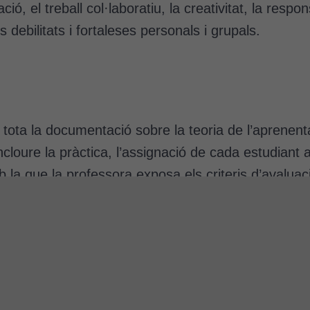
ació, el treball col·laboratiu, la creativitat, la respo
 debilitats i fortaleses personals i grupals.
tota la documentació sobre la teoria de l’aprenent
cloure la pràctica, l’assignació de cada estudiant a
la que la professora exposa els criteris d’avaluaci
equip. A nivell més específic, es penja informació s
 complementar amb d’altres informacions.
s a la rúbrica del treball en equip i els reptes el