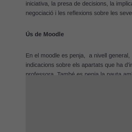
iniciativa, la presa de decisions, la implic
negociació i les reflexions sobre les seves
Ús de Moodle
En el moodle es penja, a nivell general, 
indicacions sobre els apartats que ha d’in
professora. També es penja la pauta amb 
que l’alumnat ha d’avaluar el treball en 
per tractar els reptes, la qual haurà de
També es pengen les tasques corresponent
feedback sobre els treballs.