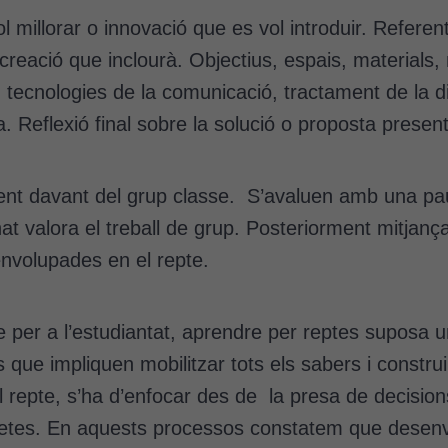
l millorar o innovació que es vol introduir. Refere
creació que inclourà. Objectius, espais, material
tecnologies de la comunicació, tractament de la dive
da. Reflexió final sobre la solució o proposta presen
ment davant del grup classe. S’avaluen amb una pa
mnat valora el treball de grup. Posteriorment mitjanç
nvolupades en el repte.
e per a l’estudiantat, aprendre per reptes suposa
s que impliquen mobilitzar tots els sabers i const
 repte, s’ha d’enfocar des de la presa de decisio
ncretes. En aquests processos constatem que dese