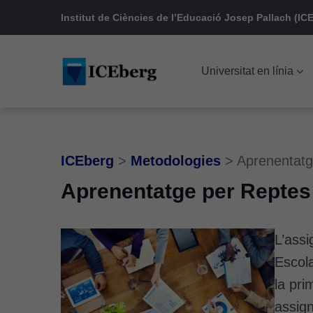
Skip
Skip
Skip
Institut de Ciències de l’Educació Josep Pallach (ICE
to
to
to
main
content
footer
Universitat en línia
navigation
ICEberg
>
Metodologies
>
Aprenentatg
Aprenentatge per Reptes
L’assi
Escola
la pri
assign