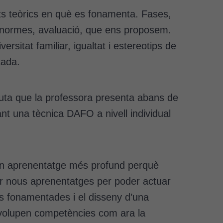
nts teòrics en què es fonamenta. Fases,
s, normes, avaluació, que ens proposem.
rsitat familiar, igualtat i estereotips de
tada.
uta que la professora presenta abans de
ant una tècnica DAFO a nivell individual
 un aprenentatge més profund perquè
ruir nous aprenentatges per poder actuar
ns fonamentades i el disseny d’una
nvolupen competències com ara la