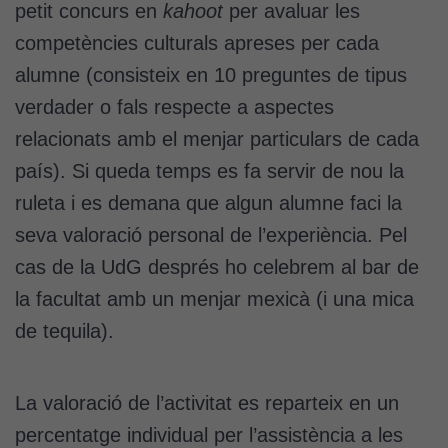
petit concurs en
kahoot
per avaluar les
Cookies
competències culturals apreses per cada
tècniques
alumne (consisteix en 10 preguntes de tipus
Aquestes
cookies no
verdader o fals respecte a aspectes
són
relacionats amb el menjar particulars de cada
opcionals.
país). Si queda temps es fa servir de nou la
Són
necessàries
ruleta i es demana que algun alumne faci la
perquè el
seva valoració personal de l’experiència. Pel
lloc web
funcioni.
cas de la UdG després ho celebrem al bar de
la facultat amb un menjar mexicà (i una mica
de tequila).
Cookies
d'anàlisi
Utilitzem
La valoració de l’activitat es reparteix en un
cookies de
Google
percentatge individual per l’assistència a les