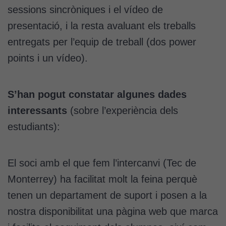
Analytics
sessions sincròniques i el vídeo de
per tal que
puguem
presentació, i la resta avaluant els treballs
millorar la
entregats per l’equip de treball (dos power
funcionalitat
points i un vídeo).
i l'estructura
del lloc
web, en
funció de
S’han pogut constatar algunes dades
com aquest
interessants
(sobre l’experiència dels
lloc web
estudiants):
s'utilitzi.
El soci amb el que fem l’intercanvi (Tec de
Cookies
d'experiència
Monterrey) ha facilitat molt la feina perquè
Per tal que el
tenen un departament de suport i posen a la
nostre lloc web
nostra disponibilitat una pàgina web que marca
tingui el millor
rendiment