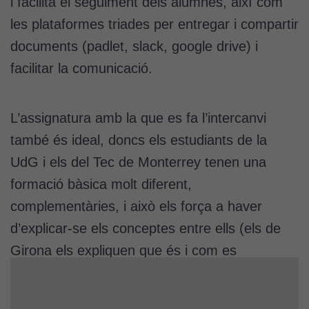
i facilita el seguiment dels alumnes, així com
possible durant
les plataformes triades per entregar i compartir
la vostra visita.
Si rebutgeu
documents (padlet, slack, google drive) i
aquestes
facilitar la comunicació.
cookies,
algunes
funcionalitats
L’assignatura amb la que es fa l’intercanvi
desapareixeran
del lloc web.
també és ideal, doncs els estudiants de la
UdG i els del Tec de Monterrey tenen una
formació bàsica molt diferent,
Cookies de
màrqueting
complementàries, i això els força a haver
Per a oferir
d’explicar-se els conceptes entre ells (els de
continguts
Girona els expliquen que és i com es
publicitaris
relacionats
representa un diagrama de flux, i aspectes
amb els
d’impacte ambiental, mentre que els del Tec
interessos de