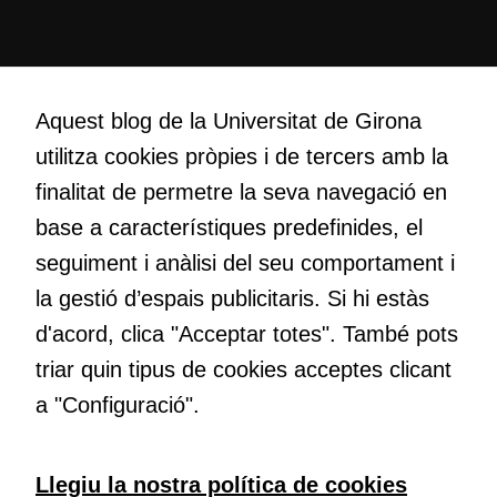
Creativitat
Volem crear espais de reflexió i de debat, espais on qüestionar-
Aquest blog de la Universitat de Girona
nos el que estem fent, atrevir-nos a pensar noves i millors
utilitza cookies pròpies i de tercers amb la
maneres de fer-ho i generar plegats idees innovadores.
finalitat de permetre la seva navegació en
base a característiques predefinides, el
Educació
seguiment i anàlisi del seu comportament i
Com deia Josep Pallach, l’educació és una palanca per a la
la gestió d’espais publicitaris. Si hi estàs
transformació. Volem contribuir a millorar-la impulsant
d'acord, clica "Acceptar totes". També pots
metodologies docents actives i ambients d’aprenentatge
dinàmics.
triar quin tipus de cookies acceptes clicant
a "Configuració".
Subscriu-te al butlletí
Llegiu la nostra política de cookies