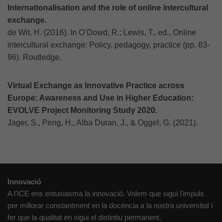
Internationalisation and the role of online intercultural
exchange.
de Wit, H. (2016).
In O’Dowd, R.; Lewis, T., ed., Online
intercultural exchange: Policy, pedagogy, practice (pp. 83-
96). Routledge.
Virtual Exchange as Innovative Practice across
Europe: Awareness and Use in Higher Education:
EVOLVE Project Monitoring Study 2020.
Jager, S., Peng, H., Alba Duran, J., & Oggel, G. (2021).
Innovació
A l’ICE ens entusiasma la innovació. Volem que sigui l’impuls
per millorar constantment en la docència a la nostra universitat i
fer que la qualitat en sigui el distintiu permanent.