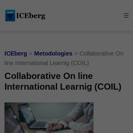
Skip
Skip
Skip
to
to
to
main
content
footer
navigation
ICEberg
>
Metodologies
>
Collaborative On
line International Learnig (COIL)
Collaborative On line
International Learnig (COIL)