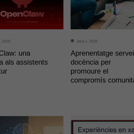
, 2026
Juny 1, 2026
Claw: una
Aprenentatge servei
a als assistents
docència per
tur
promoure el
compromís comunita