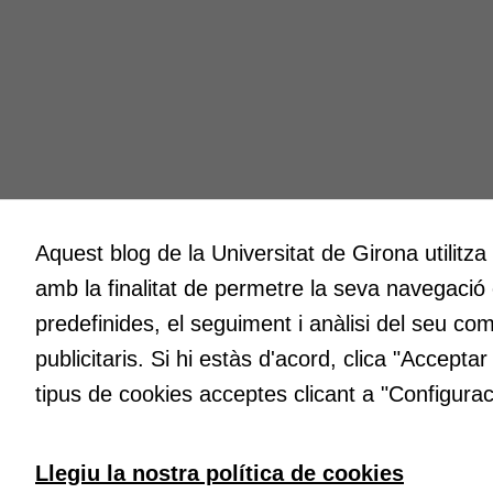
Aquest blog de la Universitat de Girona utilitza
Innovació
Creativit
amb la finalitat de permetre la seva navegació
A l’ICE ens entusiasma la innovació.
Volem cre
Volem que sigui l’impuls per millorar
espais o
predefinides, el seguiment i anàlisi del seu co
constantment en la docència a la nostra
fent, atr
publicitaris. Si hi estàs d'acord, clica "Accepta
universitat i fer que la qualitat en sigui el
maneres d
tipus de cookies acceptes clicant a "Configurac
distintiu permanent.
idees in
Llegiu la nostra política de cookies
Universitat de Girona
Institut de Ciències de l’Educació