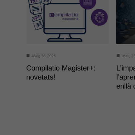
Maig 28, 2026
Maig 28
Compilatio Magister+:
L’imp
novetats!
l’apr
enllà 