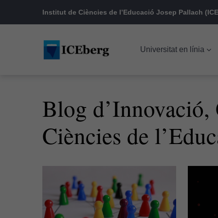
Skip
Skip
Skip
Institut de Ciències de l’Educació Josep Pallach (ICE
to
to
to
main
content
footer
Universitat en línia
navigation
Blog d’Innovació, C
Ciències de l’Educ