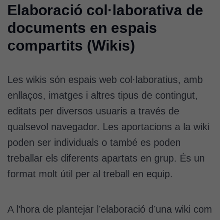
Elaboració col·laborativa de
Per a oferir
continguts
documents en espais
publicitaris
compartits (Wikis)
relacionats
amb els
interessos de
l'usuari, bé
Les wikis són espais web col·laboratius, amb
directament,
enllaços, imatges i altres tipus de contingut,
bé per mitjà
editats per diversos usuaris a través de
de tercers
(“adservers”).
qualsevol navegador. Les aportacions a la wiki
Compartir els
poden ser individuals o també es poden
vostres
interessos i
treballar els diferents apartats en grup. És un
comportament
format molt útil per al treball en equip.
mentre
navegueu,
permet més
A l’hora de plantejar l’elaboració d’una wiki com
contingut i