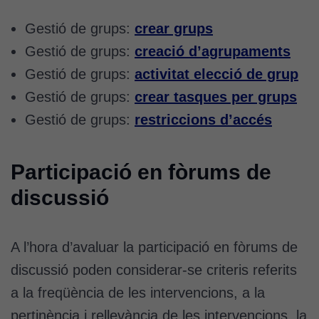
Cookies
Gestió de grups:
crear grups
d'anàlisi
Gestió de grups:
creació d’agrupaments
Utilitzem
Gestió de grups:
activitat elecció de grup
cookies de
Google
Gestió de grups:
crear tasques per grups
Analytics
Gestió de grups:
restriccions d’accés
per tal que
puguem
millorar la
Participació en fòrums de
funcionalitat
i l'estructura
discussió
del lloc
web, en
funció de
A l’hora d’avaluar la participació en fòrums de
com aquest
discussió poden considerar-se criteris referits
lloc web
s'utilitzi.
a la freqüència de les intervencions, a la
pertinència i rellevància de les intervencions, la