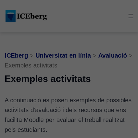
Skip
Skip
Skip
to
to
to
main
content
footer
navigation
ICEberg
>
Universitat en línia
>
Avaluació
>
Exemples activitats
Exemples activitats
A continuació es posen exemples de possibles
activitats d’avaluació i dels recursos que ens
facilita Moodle per avaluar el treball realitzat
pels estudiants.