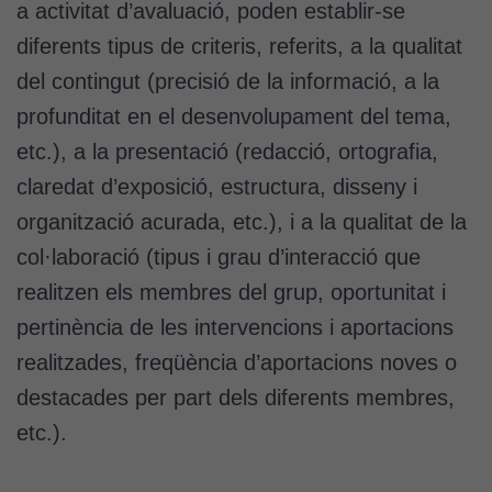
ofertes
a activitat d’avaluació, poden establir-se
personalitzats.
diferents tipus de criteris, referits, a la qualitat
Necessàries
del contingut (precisió de la informació, a la
per a
continguts
profunditat en el desenvolupament del tema,
incrustats com
etc.), a la presentació (redacció, ortografia,
YouTube,
claredat d’exposició, estructura, disseny i
Genially, etc...
organització acurada, etc.), i a la qualitat de la
col·laboració (tipus i grau d’interacció que
realitzen els membres del grup, oportunitat i
pertinència de les intervencions i aportacions
realitzades, freqüència d’aportacions noves o
destacades per part dels diferents membres,
etc.).