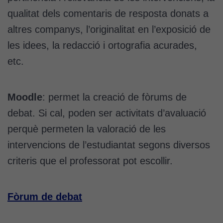
Cookies
qualitat dels comentaris de resposta donats a
d'experiència
altres companys, l’originalitat en l’exposició de
Per tal que el
les idees, la redacció i ortografia acurades,
nostre lloc web
tingui el millor
etc.
rendiment
possible durant
la vostra visita.
Moodle
: permet la creació de fòrums de
Si rebutgeu
debat. Si cal, poden ser activitats d’avaluació
aquestes
cookies,
perquè permeten la valoració de les
algunes
intervencions de l’estudiantat segons diversos
funcionalitats
criteris que el professorat pot escollir.
desapareixeran
del lloc web.
Fòrum de debat
Cookies de
màrqueting