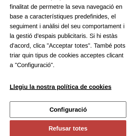
finalitat de permetre la seva navegació en
base a característiques predefinides, el
Educació
seguiment i anàlisi del seu comportament i
Com deia Josep Pallach, l’educació és una palanca per a la
la gestió d’espais publicitaris. Si hi estàs
transformació. Volem contribuir a millorar-la impulsant
d'acord, clica "Acceptar totes". També pots
metodologies docents actives i ambients d’aprenentatge
dinàmics.
triar quin tipus de cookies acceptes clicant
a "Configuració".
Subscriu-te al butlletí
Llegiu la nostra política de cookies
Configura les cookies
Configuració
Universitat de Girona
Refusar totes
Institut de Ciències de l’Educació Josep Pallach (ICE)