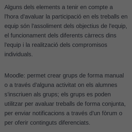
Alguns dels elements a tenir en compte a
l’hora d’avaluar la participació en els treballs en
equip són l’assoliment dels objectius de l’equip,
el funcionament dels diferents càrrecs dins
l’equip i la realització dels compromisos
Cookies
individuals.
tècniques
Aquestes
cookies no
Moodle: permet crear grups de forma manual
són
o a través d’alguna activitat on els alumnes
opcionals.
s’inscriuen als grups; els grups es poden
Són
necessàries
utilitzar per avaluar treballs de forma conjunta,
perquè el
per enviar notificacions a través d’un fòrum o
lloc web
funcioni.
per oferir continguts diferenciats.