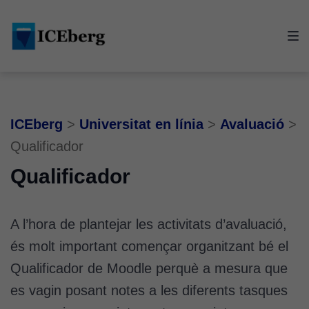
Skip
Skip
Skip
to
to
to
main
content
footer
navigation
ICEberg
>
Universitat en línia
>
Avaluació
>
Qualificador
Qualificador
A l’hora de plantejar les activitats d’avaluació,
és molt important començar organitzant bé el
Qualificador de Moodle perquè a mesura que
es vagin posant notes a les diferents tasques