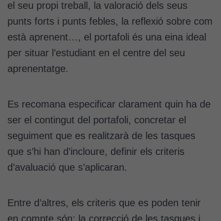
el seu propi treball, la valoració dels seus
possible durant
la vostra visita.
punts forts i punts febles, la reflexió sobre com
Si rebutgeu
està aprenent…, el portafoli és una eina ideal
aquestes
per situar l’estudiant en el centre del seu
cookies,
algunes
aprenentatge.
funcionalitats
desapareixeran
del lloc web.
Es recomana especificar clarament quin ha de
ser el contingut del portafoli, concretar el
Cookies de
seguiment que es realitzarà de les tasques
màrqueting
que s’hi han d’incloure, definir els criteris
Per a oferir
d’avaluació que s’aplicaran.
continguts
publicitaris
relacionats
Entre d’altres, els criteris que es poden tenir
amb els
interessos de
en compte són: la correcció de les tasques i