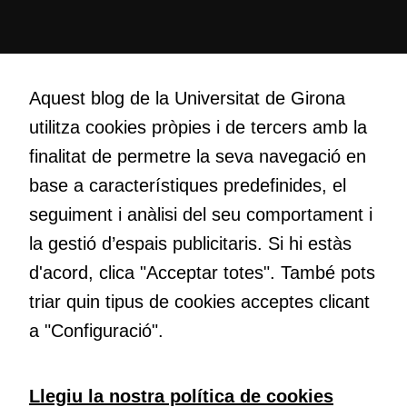
Creativitat
Volem crear espais de reflexió i de debat, espais on qüestionar-
Aquest blog de la Universitat de Girona
nos el que estem fent, atrevir-nos a pensar noves i millors
utilitza cookies pròpies i de tercers amb la
maneres de fer-ho i generar plegats idees innovadores.
finalitat de permetre la seva navegació en
base a característiques predefinides, el
Educació
seguiment i anàlisi del seu comportament i
Com deia Josep Pallach, l’educació és una palanca per a la
la gestió d’espais publicitaris. Si hi estàs
transformació. Volem contribuir a millorar-la impulsant
d'acord, clica "Acceptar totes". També pots
metodologies docents actives i ambients d’aprenentatge
dinàmics.
triar quin tipus de cookies acceptes clicant
a "Configuració".
Subscriu-te al butlletí
Llegiu la nostra política de cookies