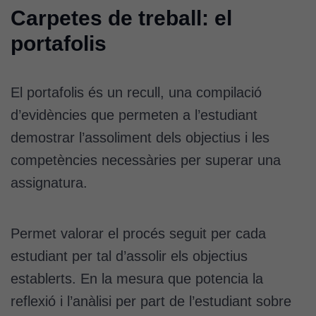
Analytics
Carpetes de treball: el
per tal que
puguem
portafolis
millorar la
funcionalitat
i l'estructura
El portafolis és un recull, una compilació
del lloc
d’evidències que permeten a l’estudiant
web, en
funció de
demostrar l’assoliment dels objectius i les
com aquest
competències necessàries per superar una
lloc web
s'utilitzi.
assignatura.
Cookies
Permet valorar el procés seguit per cada
d'experiència
estudiant per tal d’assolir els objectius
Per tal que el
establerts. En la mesura que potencia la
nostre lloc web
tingui el millor
reflexió i l’anàlisi per part de l’estudiant sobre
rendiment