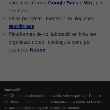
podem recòrrer a
Google Sites
o
Wix
, per
Genially, etc...
exemple.
Eines per crear i mantenir un blog com
WordPress
.
Plataformes de col·laboració en línia per
organitzar notes i continguts com, per
exemple,
Notion
.
Innovació
A l’ICE ens entusiasma la innovació. Volem que sigui l’impuls
per millorar constantment en la docència a la nostra universitat i
fer que la qualitat en sigui el distintiu permanent.