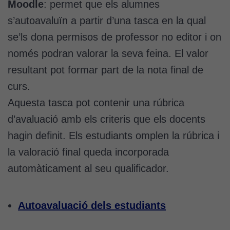
Moodle
: permet que els alumnes
Cookies
s’autoavaluïn a partir d’una tasca en la qual
tècniques
se’ls dona permisos de professor no editor i on
Aquestes
cookies no
només podran valorar la seva feina. El valor
són
resultant pot formar part de la nota final de
opcionals.
curs.
Són
necessàries
Aquesta tasca pot contenir una rúbrica
perquè el
d’avaluació amb els criteris que els docents
lloc web
funcioni.
hagin definit. Els estudiants omplen la rúbrica i
la valoració final queda incorporada
automàticament al seu qualificador.
Cookies
d'anàlisi
Utilitzem
Autoavaluació dels estudiants
cookies de
Google