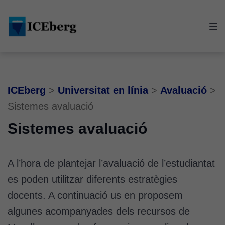
Skip
Skip
Skip
to
to
to
main
content
footer
navigation
ICEberg
>
Universitat en línia
>
Avaluació
>
Sistemes avaluació
Sistemes avaluació
A l’hora de plantejar l’avaluació de l’estudiantat
es poden utilitzar diferents estratègies
docents. A continuació us en proposem
algunes acompanyades dels recursos de