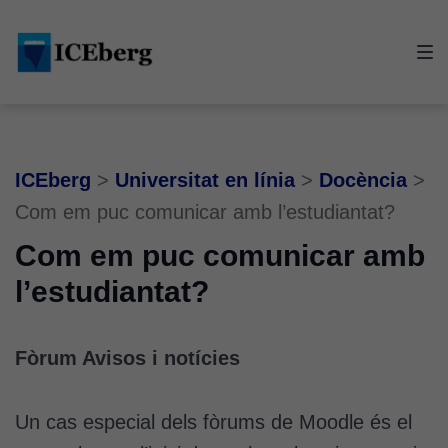
Skip
Skip
Skip
to
to
to
main
content
footer
navigation
ICEberg
>
Universitat en línia
>
Docència
>
Com em puc comunicar amb l’estudiantat?
Com em puc comunicar amb
l’estudiantat?
Fòrum Avisos i notícies
Un cas especial dels fòrums de Moodle és el