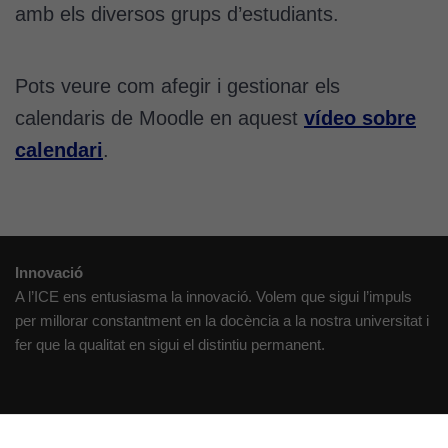
amb els diversos grups d’estudiants.
Pots veure com afegir i gestionar els
calendaris de Moodle en aquest
vídeo sobre
calendari
.
Cookies
tècniques
Aquestes
Innovació
cookies no
A l’ICE ens entusiasma la innovació. Volem que sigui l’impuls
són
per millorar constantment en la docència a la nostra universitat i
opcionals.
fer que la qualitat en sigui el distintiu permanent.
Són
necessàries
perquè el
lloc web
Creativitat
funcioni.