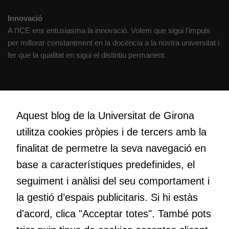
Innovació
A l’ICE ens entusiasma la innovació. Volem que sigui l’impuls
per millorar constantment en la docència a la nostra universitat i
fer que la qualitat en sigui el distintiu permanent.
Creativitat
Volem crear espais de reflexió i de debat, espais on qüestionar-
Aquest blog de la Universitat de Girona
nos el que estem fent, atrevir-nos a pensar noves i millors
utilitza cookies pròpies i de tercers amb la
maneres de fer-ho i generar plegats idees innovadores.
finalitat de permetre la seva navegació en
base a característiques predefinides, el
Educació
seguiment i anàlisi del seu comportament i
Com deia Josep Pallach, l’educació és una palanca per a la
la gestió d’espais publicitaris. Si hi estàs
transformació. Volem contribuir a millorar-la impulsant
d'acord, clica "Acceptar totes". També pots
metodologies docents actives i ambients d’aprenentatge
dinàmics.