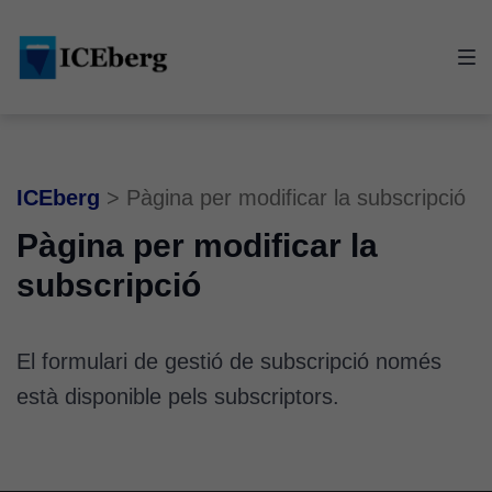
Skip
Skip
Skip
to
to
to
main
content
footer
navigation
ICEberg
>
Pàgina per modificar la subscripció
Pàgina per modificar la
subscripció
El formulari de gestió de subscripció només
està disponible pels subscriptors.