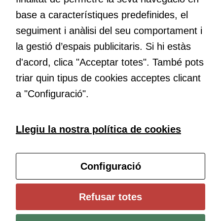
base a característiques predefinides, el
Educació
seguiment i anàlisi del seu comportament i
Com deia Josep Pallach, l’educació és una palanca per a la
la gestió d’espais publicitaris. Si hi estàs
transformació. Volem contribuir a millorar-la impulsant
d'acord, clica "Acceptar totes". També pots
metodologies docents actives i ambients d’aprenentatge
dinàmics.
triar quin tipus de cookies acceptes clicant
Cookies
a "Configuració".
tècniques
Aquestes
cookies no
Subscriu-te al butlletí
Llegiu la nostra política de cookies
són
opcionals.
Són
Configura les cookies
necessàries
Configuració
perquè el
lloc web
Universitat de Girona
Refusar totes
funcioni.
Institut de Ciències de l’Educació Josep Pallach (ICE)
Política de cookies
Avís legal i protecció de dades
Contacte