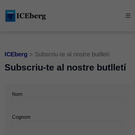
Skip
Skip
Skip
to
to
to
main
content
footer
navigation
ICEberg
>
Subscriu-te al nostre butlletí
Subscriu-te al nostre butlletí
Nom
Cognom