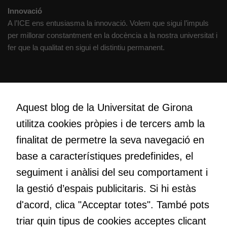
Innovació
A l’ICE ens entusiasma la innovació. Volem que sigui l’impuls
per millorar constantment en la docència a la nostra universitat i
fer que la qualitat en sigui el distintiu permanent.
Creativitat
Volem crear espais de reflexió i de debat, espais on qüestionar-
Aquest blog de la Universitat de Girona
nos el que estem fent, atrevir-nos a pensar noves i millors
utilitza cookies pròpies i de tercers amb la
maneres de fer-ho i generar plegats idees innovadores.
finalitat de permetre la seva navegació en
base a característiques predefinides, el
Educació
seguiment i anàlisi del seu comportament i
Com deia Josep Pallach, l’educació és una palanca per a la
la gestió d’espais publicitaris. Si hi estàs
transformació. Volem contribuir a millorar-la impulsant
d'acord, clica "Acceptar totes". També pots
metodologies docents actives i ambients d’aprenentatge
dinàmics.
triar quin tipus de cookies acceptes clicant