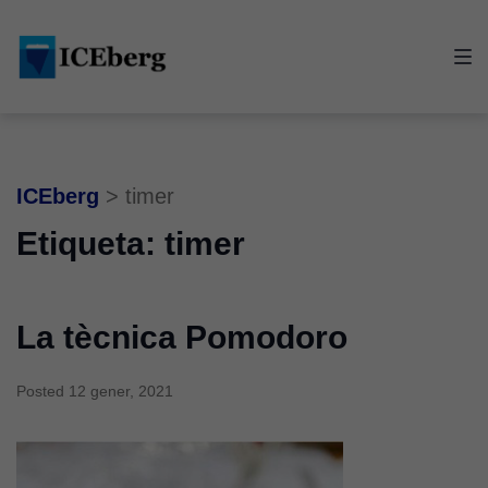
Skip
Skip
Skip
to
to
to
main
content
footer
navigation
ICEberg
>
timer
Etiqueta:
timer
La tècnica Pomodoro
Posted
12 gener, 2021