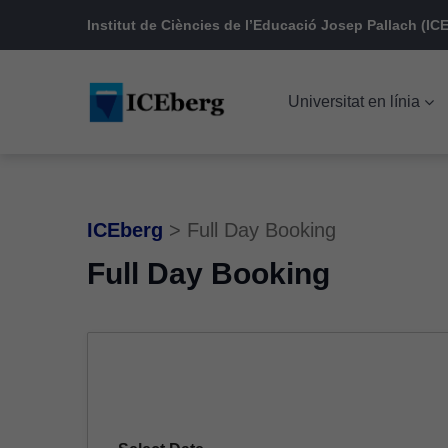
Skip
Skip
Skip
Institut de Ciències de l’Educació Josep Pallach (ICE
to
to
to
main
content
footer
Universitat en línia
navigation
ICEberg
>
Full Day Booking
Full Day Booking