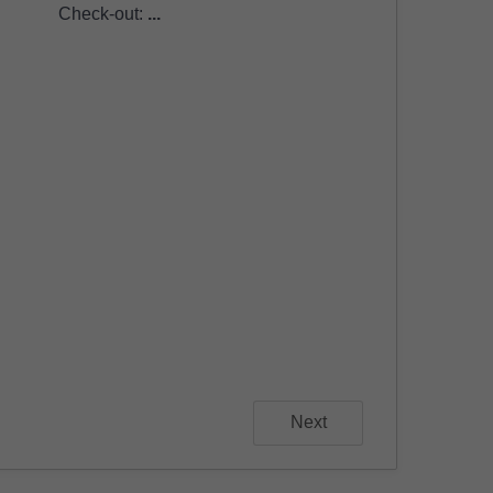
Check-out:
...
Next