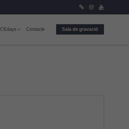
Bluesky
Instagram
Youtube
ICEdays
Contacte
Sala de gravació