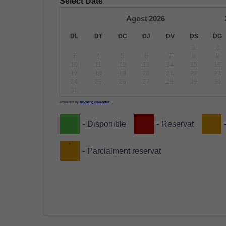
Select Date
Agost
2026
DL
DT
DC
DJ
DV
DS
DG
1
2
3
4
5
6
7
8
9
10
11
12
13
14
15
16
17
18
19
20
21
22
23
24
25
26
27
28
29
30
31
Powered by
Booking Calendar
-
Disponible
-
Reservat
·
-
Parcialment reservat