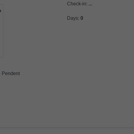
Check-in:
...
›
Days:
0
-
Pendent