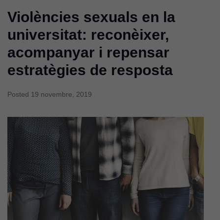
tingui el millor
rendiment
Violències sexuals en la
possible durant
universitat: reconèixer,
la vostra visita.
Si rebutgeu
acompanyar i repensar
aquestes
estratègies de resposta
cookies,
algunes
funcionalitats
Posted
19 novembre, 2019
desapareixeran
del lloc web.
Cookies de
màrqueting
Per a oferir
continguts
publicitaris
relacionats
amb els