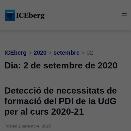
Skip
Skip
Skip
to
to
to
main
content
footer
navigation
ICEberg
>
2020
>
setembre
>
02
Dia:
2 de setembre de 2020
Detecció de necessitats de
formació del PDI de la UdG
per al curs 2020-21
Posted
2 setembre, 2020