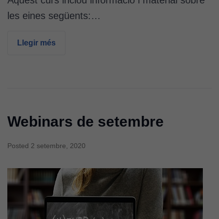
les eines següents:…
Llegir més
Webinars de setembre
Posted
2 setembre, 2020
Cookies
tècniques
Aquestes
cookies no
són