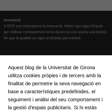
Innovació
A l’ICE ens entusiasma la innovació. Volem que sigui l’impuls
per millorar constantment en la docència a la nostra universitat i
fer que la qualitat en sigui el distintiu permanent.
Creativitat
Volem crear espais de reflexió i de debat, espais on qüestionar-
Aquest blog de la Universitat de Girona
nos el que estem fent, atrevir-nos a pensar noves i millors
utilitza cookies pròpies i de tercers amb la
maneres de fer-ho i generar plegats idees innovadores.
finalitat de permetre la seva navegació en
base a característiques predefinides, el
Educació
seguiment i anàlisi del seu comportament i
Com deia Josep Pallach, l’educació és una palanca per a la
la gestió d’espais publicitaris. Si hi estàs
transformació. Volem contribuir a millorar-la impulsant