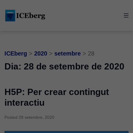
Skip
Skip
Skip
to
to
to
main
content
footer
navigation
ICEberg
>
2020
>
setembre
>
28
Dia:
28 de setembre de 2020
H5P: Per crear contingut
interactiu
Posted
28 setembre, 2020