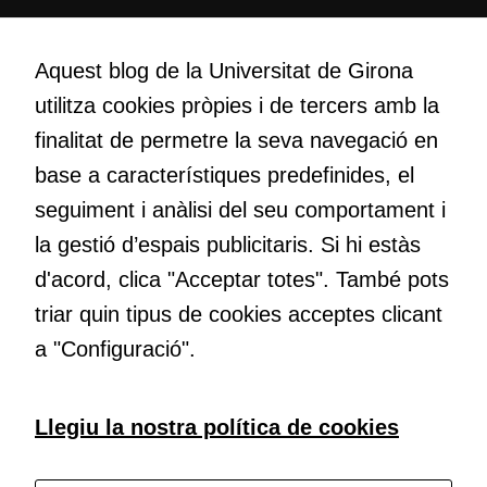
per tal que
puguem
Creativitat
millorar la
Volem crear espais de reflexió i de debat, espais on qüestionar-
Aquest blog de la Universitat de Girona
funcionalitat
nos el que estem fent, atrevir-nos a pensar noves i millors
i l'estructura
utilitza cookies pròpies i de tercers amb la
maneres de fer-ho i generar plegats idees innovadores.
del lloc
finalitat de permetre la seva navegació en
web, en
base a característiques predefinides, el
funció de
com aquest
Educació
seguiment i anàlisi del seu comportament i
lloc web
Com deia Josep Pallach, l’educació és una palanca per a la
la gestió d’espais publicitaris. Si hi estàs
s'utilitzi.
transformació. Volem contribuir a millorar-la impulsant
d'acord, clica "Acceptar totes". També pots
metodologies docents actives i ambients d’aprenentatge
dinàmics.
triar quin tipus de cookies acceptes clicant
Cookies
a "Configuració".
d'experiència
Per tal que el
nostre lloc web
Subscriu-te al butlletí
Llegiu la nostra política de cookies
tingui el millor
rendiment
Configura les cookies
possible durant