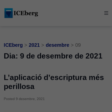
Skip
Skip
Skip
to
to
to
main
content
footer
navigation
ICEberg
>
2021
>
desembre
>
09
Dia:
9 de desembre de 2021
L’aplicació d’escriptura més
perillosa
Posted
9 desembre, 2021