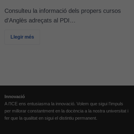
Cookies
tècniques
Consulteu la informació dels propers cursos
Aquestes
d'Anglès adreçats al PDI…
cookies no
són
Llegir més
opcionals.
Són
necessàries
perquè el
lloc web
funcioni.
Cookies
Innovació
d'anàlisi
A l’ICE ens entusiasma la innovació. Volem que sigui l’impuls
Utilitzem
per millorar constantment en la docència a la nostra universitat i
cookies de
fer que la qualitat en sigui el distintiu permanent.
Google
Analytics