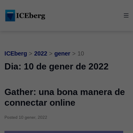
Skip
Skip
Skip
to
to
to
main
content
footer
navigation
ICEberg
>
2022
>
gener
>
10
Dia:
10 de gener de 2022
Gather: una bona manera de
connectar online
Posted
10 gener, 2022