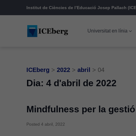
Skip
Skip
Skip
Institut de Ciències de l’Educació Josep Pallach (ICE
to
to
to
main
content
footer
Universitat en línia
navigation
ICEberg
>
2022
>
abril
>
04
Dia:
4 d'abril de 2022
Mindfulness per la gestió
Posted
4 abril, 2022