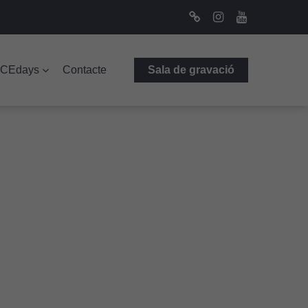
Bluesky
Instagram
Youtube
ICEdays
Contacte
Sala de gravació