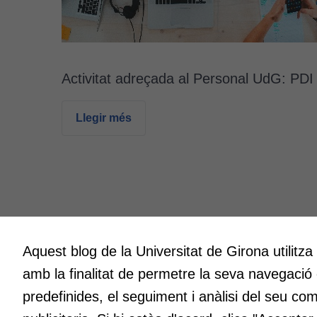
Activitat adreçada al Personal UdG: PDI
Llegir més
Aquest blog de la Universitat de Girona utilitza
Innovació
Creativit
amb la finalitat de permetre la seva navegació
A l’ICE ens entusiasma la innovació.
Volem cre
Volem que sigui l’impuls per millorar
espais o
predefinides, el seguiment i anàlisi del seu co
constantment en la docència a la nostra
fent, atr