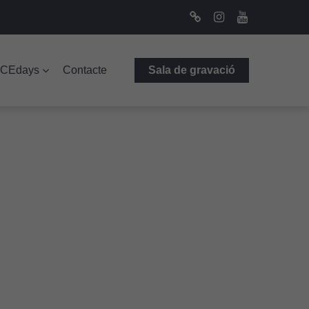
Bluesky
Instagram
Youtube
ICEdays
Contacte
Sala de gravació