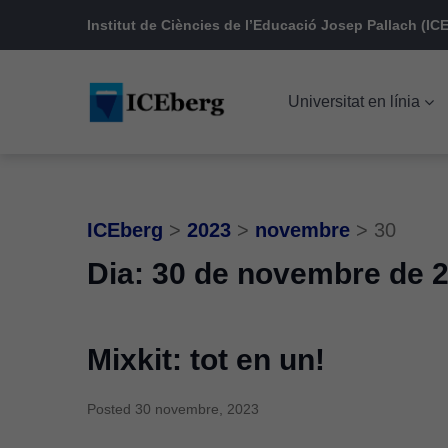
Skip
Skip
Skip
Institut de Ciències de l’Educació Josep Pallach (ICE
to
to
to
main
content
footer
Universitat en línia
navigation
ICEberg
>
2023
>
novembre
>
30
Dia:
30 de novembre de 
Mixkit: tot en un!
Posted
30 novembre, 2023