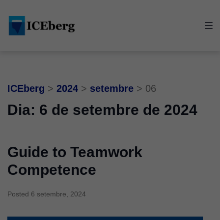
Skip
Skip
Skip
to
to
to
main
content
footer
navigation
ICEberg
>
2024
>
setembre
>
06
Dia:
6 de setembre de 2024
Guide to Teamwork
Competence
Posted
6 setembre, 2024