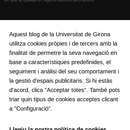
YouTube,
Genially, etc...
Creativitat
Volem crear espais de reflexió i de debat, espais on qüestionar-
Aquest blog de la Universitat de Girona
nos el que estem fent, atrevir-nos a pensar noves i millors
utilitza cookies pròpies i de tercers amb la
maneres de fer-ho i generar plegats idees innovadores.
finalitat de permetre la seva navegació en
base a característiques predefinides, el
Educació
seguiment i anàlisi del seu comportament i
Com deia Josep Pallach, l’educació és una palanca per a la
la gestió d’espais publicitaris. Si hi estàs
transformació. Volem contribuir a millorar-la impulsant
d'acord, clica "Acceptar totes". També pots
metodologies docents actives i ambients d’aprenentatge
dinàmics.
triar quin tipus de cookies acceptes clicant
a "Configuració".
Subscriu-te al butlletí
Llegiu la nostra política de cookies