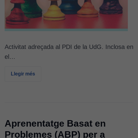
Analytics
per tal que
puguem
millorar la
funcionalitat
i l'estructura
del lloc
Activitat adreçada al PDI de la UdG. Inclosa en
web, en
el…
funció de
com aquest
lloc web
Llegir més
s'utilitzi.
Cookies
d'experiència
Per tal que el
Aprenentatge Basat en
nostre lloc web
tingui el millor
Problemes (ABP) per a
rendiment