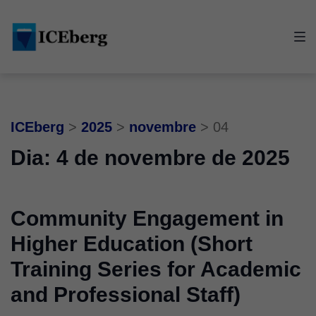
Skip
Skip
Skip
to
to
to
main
content
footer
navigation
ICEberg
>
2025
>
novembre
>
04
Dia:
4 de novembre de 2025
Community Engagement in
Higher Education (Short
Training Series for Academic
and Professional Staff)