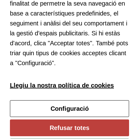
finalitat de permetre la seva navegació en
base a característiques predefinides, el
Educació
seguiment i anàlisi del seu comportament i
Com deia Josep Pallach, l’educació és una palanca per a la
la gestió d’espais publicitaris. Si hi estàs
transformació. Volem contribuir a millorar-la impulsant
d'acord, clica "Acceptar totes". També pots
metodologies docents actives i ambients d’aprenentatge
dinàmics.
triar quin tipus de cookies acceptes clicant
Cookies
tècniques
a "Configuració".
Aquestes
cookies no
són
Subscriu-te al butlletí
Llegiu la nostra política de cookies
opcionals.
Són
Configura les cookies
necessàries
Configuració
perquè el
lloc web
funcioni.
Universitat de Girona
Refusar totes
Institut de Ciències de l’Educació Josep Pallach (ICE)