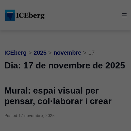
Skip
Skip
Skip
to
to
to
main
content
footer
navigation
ICEberg
>
2025
>
novembre
>
17
Dia:
17 de novembre de 2025
Mural: espai visual per
pensar, col·laborar i crear
Posted
17 novembre, 2025