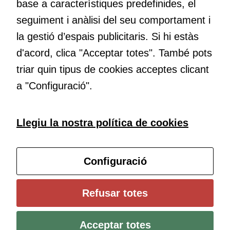
base a característiques predefinides, el
Educació
seguiment i anàlisi del seu comportament i
Com deia Josep Pallach, l’educació és una palanca per a la
la gestió d’espais publicitaris. Si hi estàs
transformació. Volem contribuir a millorar-la impulsant
d'acord, clica "Acceptar totes". També pots
metodologies docents actives i ambients d’aprenentatge
dinàmics.
triar quin tipus de cookies acceptes clicant
Cookies
a "Configuració".
tècniques
Aquestes
cookies no
Subscriu-te al butlletí
Llegiu la nostra política de cookies
són
opcionals.
Configura les cookies
Són
Configuració
necessàries
perquè el
lloc web
Universitat de Girona
Refusar totes
funcioni.
Institut de Ciències de l’Educació Josep Pallach (ICE)
Política de cookies
Avís legal i protecció de dades
Contacte
Acceptar totes