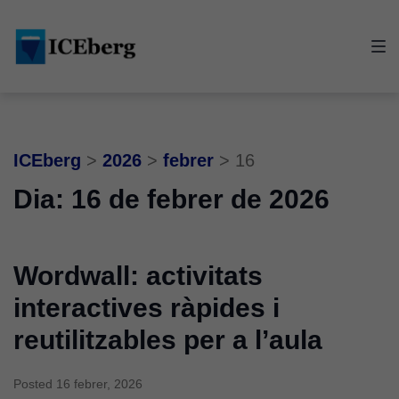
Skip
Skip
Skip
to
to
to
main
content
footer
navigation
ICEberg
>
2026
>
febrer
>
16
Dia:
16 de febrer de 2026
Wordwall: activitats
interactives ràpides i
reutilitzables per a l’aula
Posted
16 febrer, 2026