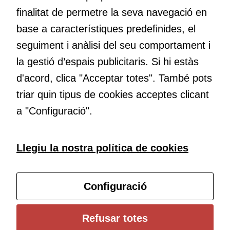
finalitat de permetre la seva navegació en
base a característiques predefinides, el
Educació
seguiment i anàlisi del seu comportament i
Com deia Josep Pallach, l’educació és una palanca per a la
la gestió d’espais publicitaris. Si hi estàs
transformació. Volem contribuir a millorar-la impulsant
d'acord, clica "Acceptar totes". També pots
metodologies docents actives i ambients d’aprenentatge
dinàmics.
Cookies
triar quin tipus de cookies acceptes clicant
tècniques
a "Configuració".
Aquestes
cookies no
són
Subscriu-te al butlletí
Llegiu la nostra política de cookies
opcionals.
Són
Configura les cookies
necessàries
Configuració
perquè el
lloc web
funcioni.
Universitat de Girona
Refusar totes
Institut de Ciències de l’Educació Josep Pallach (ICE)