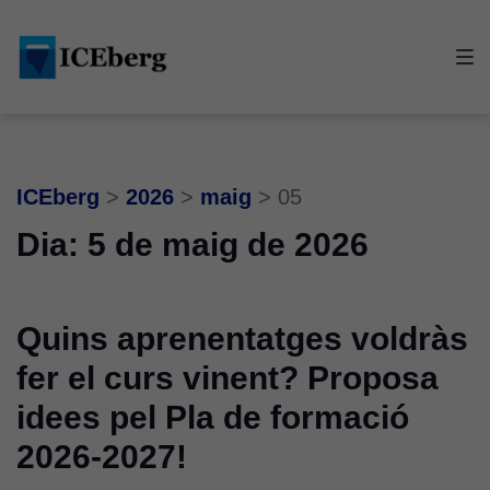
Skip
Skip
Skip
to
to
to
main
content
footer
navigation
ICEberg
>
2026
>
maig
>
05
Dia:
5 de maig de 2026
Quins aprenentatges voldràs
fer el curs vinent? Proposa
idees pel Pla de formació
2026-2027!