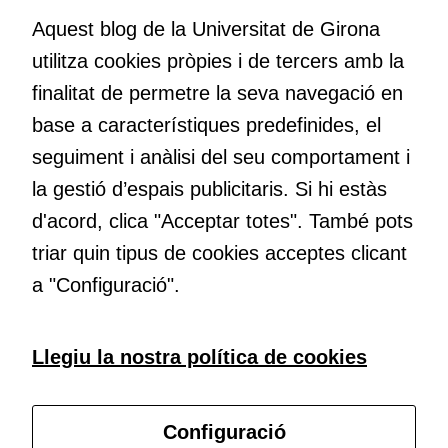
puguem
Volem crear espais de reflexió i de debat, espais on qüestionar-
Aquest blog de la Universitat de Girona
millorar la
nos el que estem fent, atrevir-nos a pensar noves i millors
funcionalitat
utilitza cookies pròpies i de tercers amb la
maneres de fer-ho i generar plegats idees innovadores.
i l'estructura
finalitat de permetre la seva navegació en
del lloc
web, en
base a característiques predefinides, el
funció de
Educació
seguiment i anàlisi del seu comportament i
com aquest
Com deia Josep Pallach, l’educació és una palanca per a la
la gestió d’espais publicitaris. Si hi estàs
lloc web
transformació. Volem contribuir a millorar-la impulsant
s'utilitzi.
d'acord, clica "Acceptar totes". També pots
metodologies docents actives i ambients d’aprenentatge
dinàmics.
triar quin tipus de cookies acceptes clicant
a "Configuració".
Cookies
d'experiència
Per tal que el
Subscriu-te al butlletí
nostre lloc web
Llegiu la nostra política de cookies
tingui el millor
rendiment
Configura les cookies
possible durant
Configuració
la vostra visita.