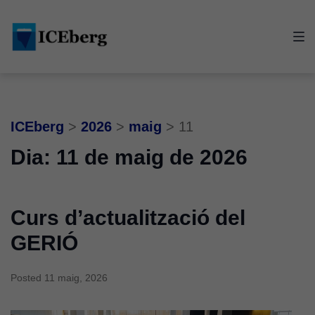
Skip
Skip
Skip
to
to
to
main
content
footer
navigation
ICEberg
>
2026
>
maig
>
11
Dia:
11 de maig de 2026
Curs d’actualització del
GERIÓ
Posted
11 maig, 2026