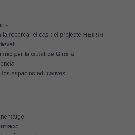
ica
 la recerca: el cas del projecte HEIRRI
Cookies
dieval
tècniques
químic per la ciutat de Girona
Aquestes
cookies no
iència
són
e los espacios educatives
opcionals.
Són
necessàries
perquè el
lloc web
funcioni.
enentatge
formació
Cookies