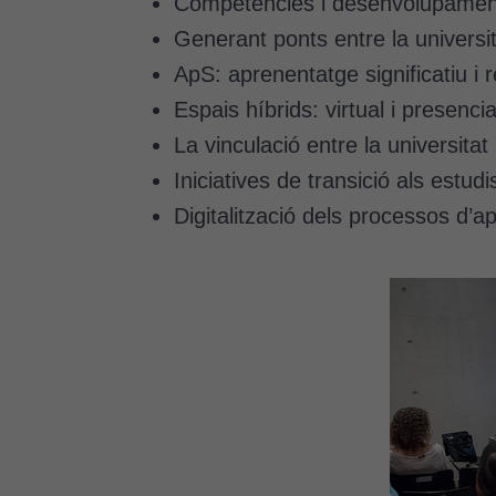
Competències i desenvolupament
Generant ponts entre la universit
ApS: aprenentatge significatiu i r
Espais híbrids: virtual i presencia
La vinculació entre la universitat
Iniciatives de transició als estudi
Digitalització dels processos d’a