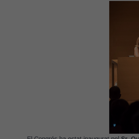
El Congrés ha estat inaugurat pel
Sr. Q