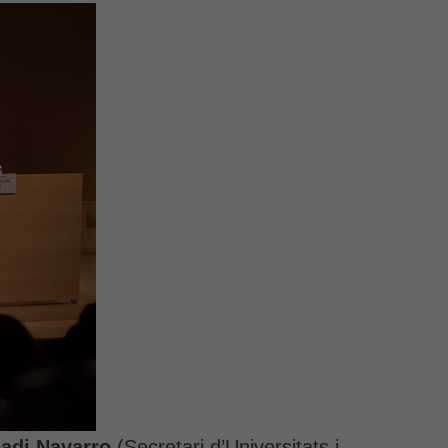
cadi Navarro
(Secretari d’Universitats i