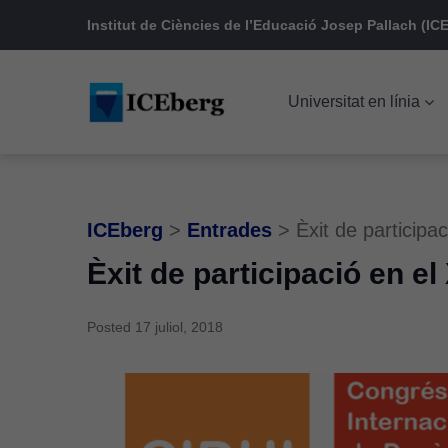
Skip
Skip
Skip
Institut de Ciències de l’Educació Josep Pallach (ICE
to
to
to
main
content
footer
Universitat en línia
navigation
ICEberg
>
Entrades
>
Èxit de participa
Èxit de participació en el
Posted
17 juliol, 2018