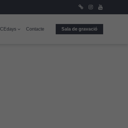
Bluesky
Instagram
Youtube
ICEdays
Contacte
Sala de gravació