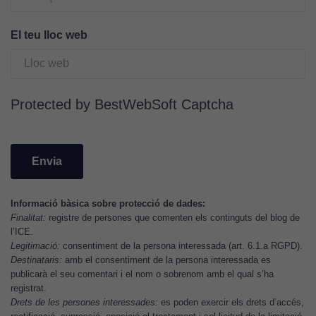
Per a oferir
continguts
publicitaris
El teu lloc web
relacionats
amb els
interessos de
l'usuari, bé
Protected by BestWebSoft Captcha
directament,
bé per mitjà
de tercers
(“adservers”).
Compartir els
vostres
Informació bàsica sobre protecció de dades:
interessos i
Finalitat:
registre de persones que comenten els continguts del blog de
comportament
l’ICE.
mentre
Legitimació:
consentiment de la persona interessada (art. 6.1.a RGPD).
navegueu,
Destinataris:
amb el consentiment de la persona interessada es
publicarà el seu comentari i el nom o sobrenom amb el qual s’ha
permet més
registrat.
contingut i
Drets de les persones interessades:
es poden exercir els drets d’accés,
ofertes