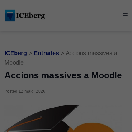
Skip
Skip
Skip
to
to
to
main
content
footer
navigation
ICEberg
>
Entrades
>
Accions massives a
Moodle
Accions massives a Moodle
Posted
12 maig, 2026