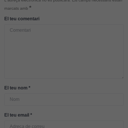
Cookies
*
d'experiència
marcats amb
Per tal que el
El teu comentari
nostre lloc web
tingui el millor
rendiment
possible durant
la vostra visita.
Si rebutgeu
aquestes
cookies,
algunes
funcionalitats
desapareixeran
El teu nom
*
del lloc web.
Cookies de
El teu email
*
màrqueting