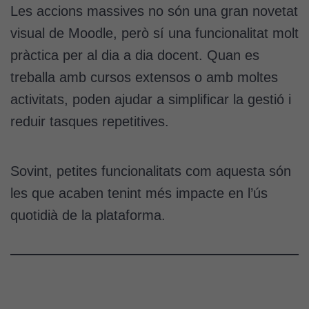
Les accions massives no són una gran novetat
visual de Moodle, però sí una funcionalitat molt
pràctica per al dia a dia docent. Quan es
treballa amb cursos extensos o amb moltes
activitats, poden ajudar a simplificar la gestió i
Cookies
reduir tasques repetitives.
tècniques
Aquestes
cookies no
Sovint, petites funcionalitats com aquesta són
són
opcionals.
les que acaben tenint més impacte en l’ús
Són
quotidià de la plataforma.
necessàries
perquè el
lloc web
funcioni.