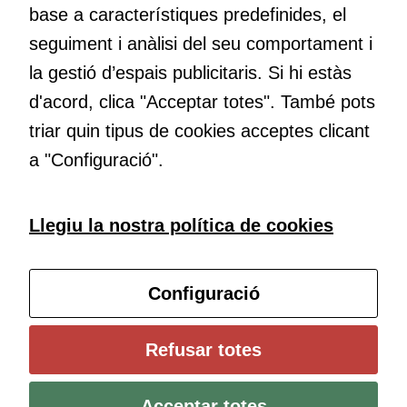
base a característiques predefinides, el
Educació
seguiment i anàlisi del seu comportament i
Com deia Josep Pallach, l’educació és una palanca per a la
la gestió d’espais publicitaris. Si hi estàs
transformació. Volem contribuir a millorar-la impulsant
d'acord, clica "Acceptar totes". També pots
metodologies docents actives i ambients d’aprenentatge
dinàmics.
triar quin tipus de cookies acceptes clicant
a "Configuració".
Subscriu-te al butlletí
Llegiu la nostra política de cookies
Configura les cookies
Configuració
Universitat de Girona
Refusar totes
Institut de Ciències de l’Educació Josep Pallach (ICE)
Política de cookies
Avís legal i protecció de dades
Contacte
Acceptar totes